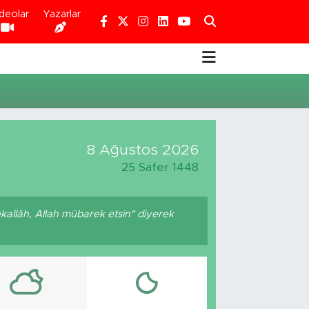
deolar
Yazarlar
8 Ağustos 2026
25 Safer 1448
kallâh, Allah mübarek etsin" diyerek