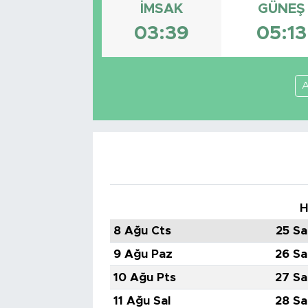
İMSAK
GÜNEŞ
Tarihçe
03:39
05:13
Resmi İlanlar
A
Söyleşi
Foto Şaka
Teknoloji
Politika
H
8 Ağu Cts
25 Sa
9 Ağu Paz
26 Sa
10 Ağu Pts
27 Sa
11 Ağu Sal
28 Sa