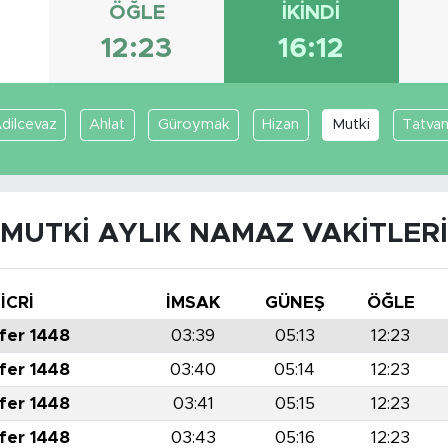
ÖĞLE
İKINDI
12:23
16:12
dilcevaz
Ahlat
Güroymak
Hizan
Mutki
Tatva
MUTKI AYLIK NAMAZ VAKITLERI
İCRİ
İMSAK
GÜNEŞ
ÖĞLE
fer 1448
03:39
05:13
12:23
fer 1448
03:40
05:14
12:23
fer 1448
03:41
05:15
12:23
fer 1448
03:43
05:16
12:23