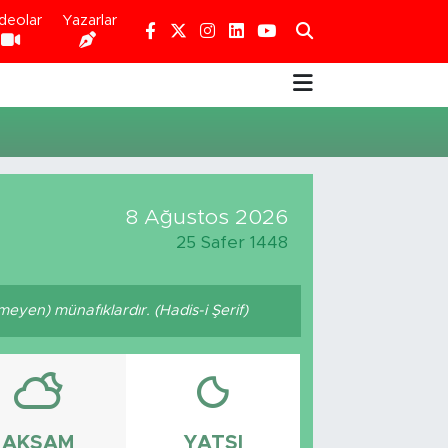
deolar
Yazarlar
8 Ağustos 2026
25 Safer 1448
eyen) münafıklardır. (Hadis-i Şerif)
AKŞAM
YATSI