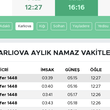
12:27
16:16
Adaklı
Karlıova
Kiğı
Solhan
Yayladere
Yedisu
ARLIOVA AYLIK NAMAZ VAKITLE
İCRİ
İMSAK
GÜNEŞ
ÖĞLE
fer 1448
03:39
05:15
12:27
fer 1448
03:40
05:16
12:27
fer 1448
03:41
05:17
12:26
fer 1448
03:43
05:18
12:26