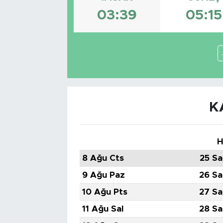
03:39
05:15
Tarihçe
Resmi İlanlar
Söyleşi
Foto Şaka
K
Teknoloji
H
Politika
8 Ağu Cts
25 Sa
9 Ağu Paz
26 Sa
10 Ağu Pts
27 Sa
11 Ağu Sal
28 Sa