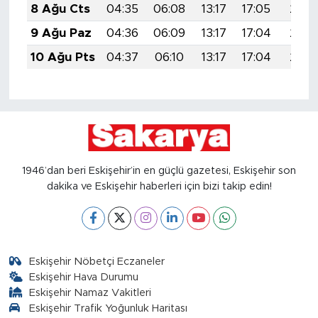
8 Ağu Cts
04:35
06:08
13:17
17:05
20:1
9 Ağu Paz
04:36
06:09
13:17
17:04
20:1
10 Ağu Pts
04:37
06:10
13:17
17:04
20:1
1946’dan beri Eskişehir’in en güçlü gazetesi, Eskişehir son
dakika ve Eskişehir haberleri için bizi takip edin!
Eskişehir Nöbetçi Eczaneler
Eskişehir Hava Durumu
Eskişehir Namaz Vakitleri
Eskişehir Trafik Yoğunluk Haritası