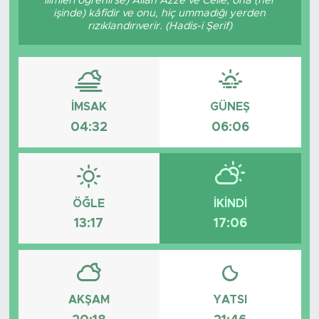
ilimleri öğrenirse) Allah Azze ve Celle, ona (her
işinde) kâfîdir ve onu, hiç ummadığı yerden
Tarihçe
rızıklandırıverir. (Hadis-i Şerif)
Resmi İlanlar
Söyleşi
İMSAK
GÜNEŞ
04:32
06:06
Foto Şaka
Teknoloji
ÖĞLE
İKINDI
Politika
13:17
17:06
AKŞAM
YATSI