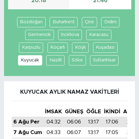
20:18
21:46
Bozdoğan
Buharkent
Çine
Didim
Germencik
İncirliova
Karacasu
Karpuzlu
Koçarlı
Köşk
Kuşadası
Kuyucak
Nazilli
Söke
Sultanhisar
KUYUCAK AYLIK NAMAZ VAKITLERI
İMSAK
GÜNEŞ
ÖĞLE
İKINDI
AKŞA
6 Ağu Per
04:32
06:06
13:17
17:06
20:1
7 Ağu Cum
04:33
06:07
13:17
17:05
20:1