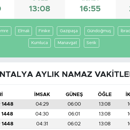
0
13:08
16:55
emre
Elmalı
Finike
Gazipaşa
Gündoğmuş
İbrad
Kumluca
Manavgat
Serik
NTALYA AYLIK NAMAZ VAKITLE
Rİ
İMSAK
GÜNEŞ
ÖĞLE
İ
r 1448
04:29
06:00
13:08
r 1448
04:30
06:01
13:08
1
r 1448
04:31
06:02
13:08
1