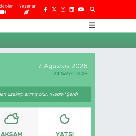
deolar
Yazarlar
7 Ağustos 2026
24 Safer 1448
 uzaklığı artmış olur. (Hadis-i Şerif)
AKŞAM
YATSI