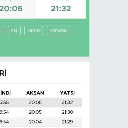
20:06
21:32
ı
Kaş
Kemer
Korkuteli
RI
KINDI
AKŞAM
YATSI
16:55
20:06
21:32
6:54
20:05
21:30
6:54
20:04
21:29