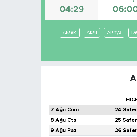
04:29
06:0
Tarihçe
Resmi İlanlar
Akseki
Aksu
Alanya
D
Söyleşi
Foto Şaka
Teknoloji
A
Politika
HİC
7 Ağu Cum
24 Safe
8 Ağu Cts
25 Safe
9 Ağu Paz
26 Safe