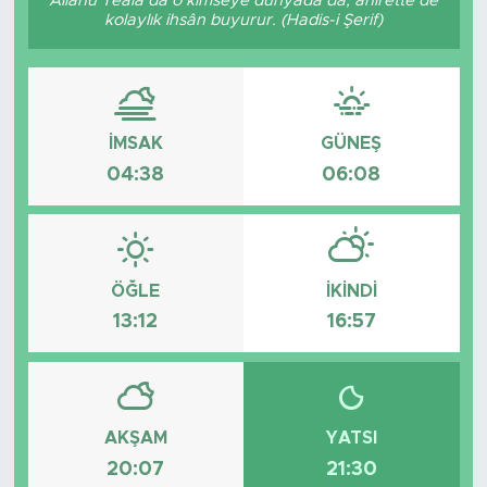
Allâhü Teâlâ da o kimseye dünyada da, âhirette de
kolaylık ihsân buyurur. (Hadis-i Şerif)
Tarihçe
Resmi İlanlar
İMSAK
GÜNEŞ
Söyleşi
04:38
06:08
Foto Şaka
Teknoloji
ÖĞLE
İKINDI
Politika
13:12
16:57
AKŞAM
YATSI
20:07
21:30