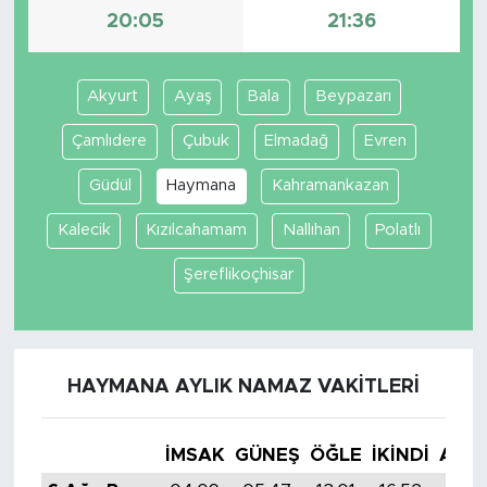
20:05
21:36
Akyurt
Ayaş
Bala
Beypazarı
Çamlıdere
Çubuk
Elmadağ
Evren
Güdül
Haymana
Kahramankazan
Kalecik
Kızılcahamam
Nallıhan
Polatlı
Şereflikoçhisar
HAYMANA AYLIK NAMAZ VAKITLERI
İMSAK
GÜNEŞ
ÖĞLE
İKINDI
AKŞ