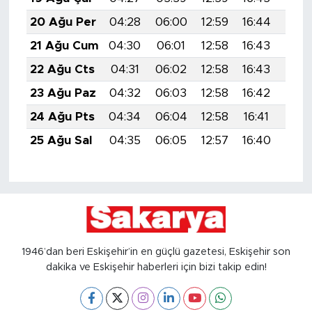
20 Ağu Per
04:28
06:00
12:59
16:44
19:4
21 Ağu Cum
04:30
06:01
12:58
16:43
19:4
22 Ağu Cts
04:31
06:02
12:58
16:43
19:4
23 Ağu Paz
04:32
06:03
12:58
16:42
19:4
24 Ağu Pts
04:34
06:04
12:58
16:41
19:4
25 Ağu Sal
04:35
06:05
12:57
16:40
19:4
1946’dan beri Eskişehir’in en güçlü gazetesi, Eskişehir son
dakika ve Eskişehir haberleri için bizi takip edin!