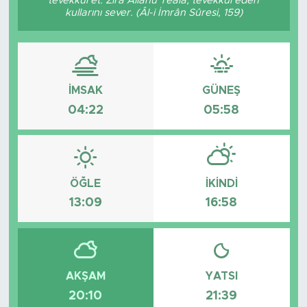
tevekkül et. Zira Allâhü Teâlâ, tevekkül eden
kullarını sever. (Âl-i İmrân Sûresi, 159)
Tarihçe
Resmi İlanlar
İMSAK
GÜNEŞ
Söyleşi
04:22
05:58
Foto Şaka
Teknoloji
ÖĞLE
İKINDI
Politika
13:09
16:58
AKŞAM
YATSI
20:10
21:39