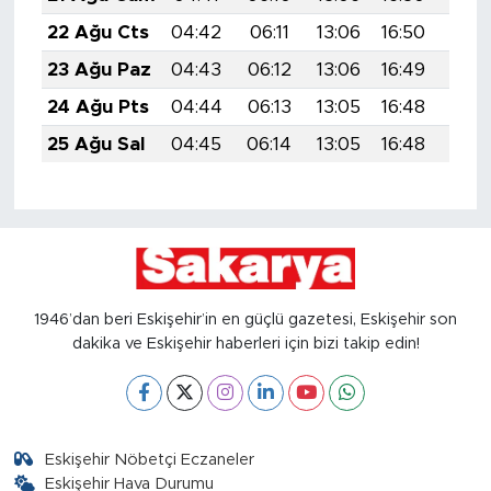
22 Ağu Cts
04:42
06:11
13:06
16:50
19:5
23 Ağu Paz
04:43
06:12
13:06
16:49
19:4
24 Ağu Pts
04:44
06:13
13:05
16:48
19:4
25 Ağu Sal
04:45
06:14
13:05
16:48
19:4
1946’dan beri Eskişehir’in en güçlü gazetesi, Eskişehir son
dakika ve Eskişehir haberleri için bizi takip edin!
Eskişehir Nöbetçi Eczaneler
Eskişehir Hava Durumu