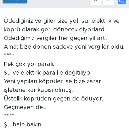
Tarihçe
Ödediğiniz vergiler size yol, su, elektrik ve
Resmi İlanlar
köprü olarak geri dönecek diyorlardı.
Ödediğimiz vergiler her geçen yıl arttı.
Söyleşi
Ama; bize dönen sadeve yeni vergiler oldu.
Foto Şaka
****
Pek çok yol paralı.
Teknoloji
Su ve elektrik para ile dağıtılıyor.
Yeni yapılan köprüler ise bize zarar,
Politika
işletene kar kapısı olmuş.
Üstelik köprüden geçen de ödüyor.
Geçmeyen de...
****
Şu hale bakın.