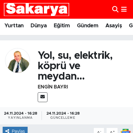
Yurttan
Eskişehir Nöbetçi Eczaneler
Yurttan
Dünya
Eğitim
Gündem
Asayiş
G
Dünya
Eskişehir Hava Durumu
Eğitim
Eskişehir Namaz Vakitleri
Yol, su, elektrik,
köprü ve
Gündem
Eskişehir Trafik Yoğunluk Haritası
meydan...
Eskişehirspor
Süper Lig Puan Durumu ve Fikstür
ENGIN BAYRI
Spor
Tüm Manşetler
Sağlık
Son Dakika Haberleri
24.11.2024 - 16:28
24.11.2024 - 16:28
YAYINLANMA
GÜNCELLEME
Kültür Sanat
Haber Arşivi
Paylaş
-
+
A
A