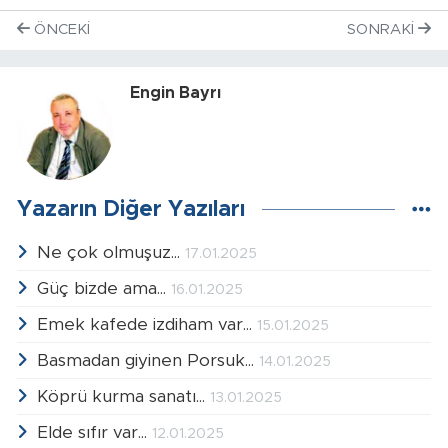
ÖNCEKI
SONRAKI
Engin Bayrı
Yazarın Diğer Yazıları
Ne çok olmuşuz...
17.01.2025
Güç bizde ama...
16.01.2025
Emek kafede izdiham var...
15.01.2025
Basmadan giyinen Porsuk...
14.01.2025
Köprü kurma sanatı...
13.01.2025
Elde sıfır var...
12.01.2025