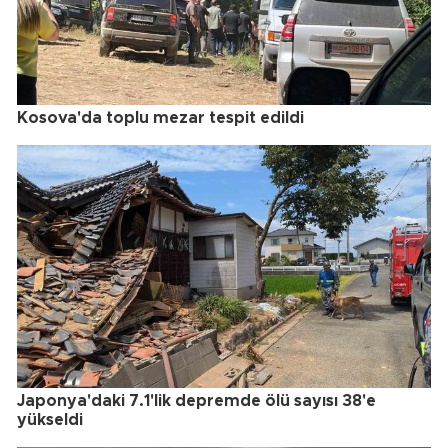
Kosova'da toplu mezar tespit edildi
Japonya'daki 7.1'lik depremde ölü sayısı 38'e
yükseldi