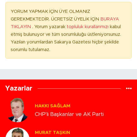
YORUM YAPMAK İÇİN ÜYE OLMANIZ
GEREKMEKTEDİR. ÜCRETSİZ ÜYELİK İÇİN
BURAYA
TIKLAYIN
. Yorum yazarak
topluluk kurallarımızı
kabul
etmiş bulunuyor ve tüm sorumluluğu üstleniyorsunuz.
Yazılan yorumlardan Sakarya Gazetesi hiçbir şekilde
sorumlu tutulamaz.
Yazarlar
HAKKI SAĞLAM
CHP'li Başkanlar ve AK Parti
MURAT TAŞKIN