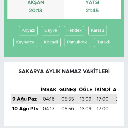
AKŞAM
YATSI
20:13
21:45
Akyazı
Geyve
Hendek
Karasu
Kaynarca
Kocaali
Pamukova
Taraklı
SAKARYA AYLIK NAMAZ VAKITLERI
İMSAK
GÜNEŞ
ÖĞLE
İKINDI
AKŞA
9 Ağu Paz
04:16
05:55
13:09
17:00
20:13
10 Ağu Pts
04:17
05:56
13:09
17:00
20:11