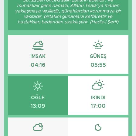
bu, sizden önceki sâlih zâtların âdetidir. Ve
muhakkak gece namazı, Allâhü Teâlâ’ya mânen
Tarihçe
yaklaşmaya vesîledir, günahlardan korunmaya bir
vâsıtadır, birtakım günahlara keffârettir ve
hastalıkları bedenden uzaklaştırır. (Hadis-i Şerif)
Resmi İlanlar
Söyleşi
İMSAK
GÜNEŞ
Foto Şaka
04:16
05:55
Teknoloji
Politika
ÖĞLE
İKINDI
13:09
17:00