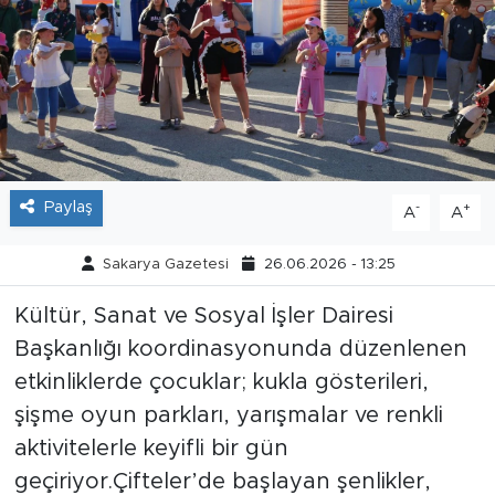
Tarihçe
Resmi İlanlar
Söyleşi
Foto Şaka
Paylaş
-
+
A
A
Teknoloji
Sakarya Gazetesi
26.06.2026 - 13:25
Kültür, Sanat ve Sosyal İşler Dairesi
Politika
Başkanlığı koordinasyonunda düzenlenen
etkinliklerde çocuklar; kukla gösterileri,
şişme oyun parkları, yarışmalar ve renkli
aktivitelerle keyifli bir gün
geçiriyor.Çifteler’de başlayan şenlikler,