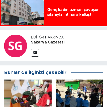
Genç kadın uzman çavuşun
silahıyla intihara kalkıştı
EDITÖR HAKKINDA
Sakarya Gazetesi
Bunlar da ilginizi çekebilir