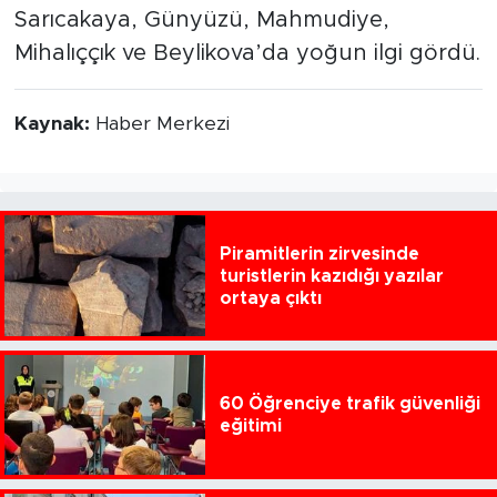
Sarıcakaya, Günyüzü, Mahmudiye,
Mihalıççık ve Beylikova’da yoğun ilgi gördü.
Kaynak:
Haber Merkezi
Piramitlerin zirvesinde
turistlerin kazıdığı yazılar
ortaya çıktı
60 Öğrenciye trafik güvenliği
eğitimi