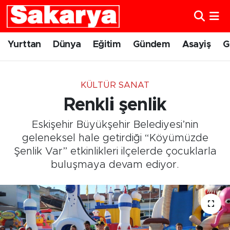
Yurttan
Eskişehir Nöbetçi Eczaneler
Yurttan
Dünya
Eğitim
Gündem
Asayiş
G
Dünya
Eskişehir Hava Durumu
KÜLTÜR SANAT
Eğitim
Eskişehir Namaz Vakitleri
Renkli şenlik
Gündem
Eskişehir Trafik Yoğunluk Haritası
Eskişehir Büyükşehir Belediyesi’nin
geleneksel hale getirdiği “Köyümüzde
Eskişehirspor
Süper Lig Puan Durumu ve Fikstür
Şenlik Var” etkinlikleri ilçelerde çocuklarla
buluşmaya devam ediyor.
Spor
Tüm Manşetler
Sağlık
Son Dakika Haberleri
Kültür Sanat
Haber Arşivi