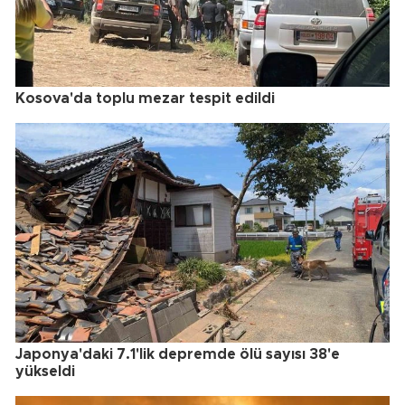
Kosova'da toplu mezar tespit edildi
Japonya'daki 7.1'lik depremde ölü sayısı 38'e
yükseldi