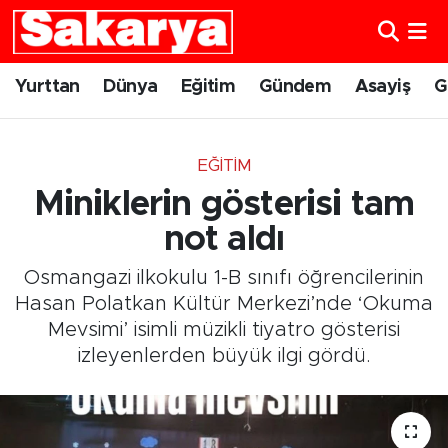
Yurttan
Eskişehir Nöbetçi Eczaneler
Yurttan
Dünya
Eğitim
Gündem
Asayiş
G
Dünya
Eskişehir Hava Durumu
EĞITIM
Eğitim
Eskişehir Namaz Vakitleri
Miniklerin gösterisi tam
Gündem
Eskişehir Trafik Yoğunluk Haritası
not aldı
Osmangazi ilkokulu 1-B sınıfı öğrencilerinin
Eskişehirspor
Süper Lig Puan Durumu ve Fikstür
Hasan Polatkan Kültür Merkezi’nde ‘Okuma
Mevsimi’ isimli müzikli tiyatro gösterisi
Spor
Tüm Manşetler
izleyenlerden büyük ilgi gördü.
Sağlık
Son Dakika Haberleri
Kültür Sanat
Haber Arşivi