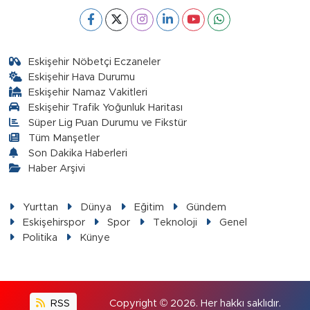
Eskişehir Nöbetçi Eczaneler
Eskişehir Hava Durumu
Eskişehir Namaz Vakitleri
Eskişehir Trafik Yoğunluk Haritası
Süper Lig Puan Durumu ve Fikstür
Tüm Manşetler
Son Dakika Haberleri
Haber Arşivi
Yurttan
Dünya
Eğitim
Gündem
Eskişehirspor
Spor
Teknoloji
Genel
Politika
Künye
RSS
Copyright © 2026. Her hakkı saklıdır.