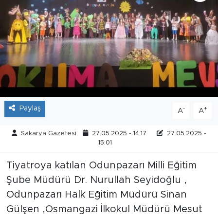
Tarihçe
Resmi İlanlar
Söyleşi
Foto Şaka
Paylaş
-
+
A
A
Teknoloji
Sakarya Gazetesi
27.05.2025 - 14:17
27.05.2025 -
Politika
15:01
Tiyatroya katılan Odunpazarı Milli Eğitim
Şube Müdürü Dr. Nurullah Seyidoğlu ,
Odunpazarı Halk Eğitim Müdürü Sinan
Gülşen ,Osmangazi İlkokul Müdürü Mesut