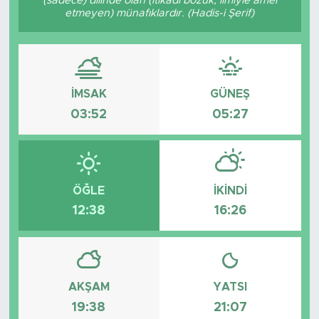
(sadece) dilinde olan (itikadı bozuk, ilmiyle amel
etmeyen) münafıklardır. (Hadis-i Şerif)
Tarihçe
Resmi İlanlar
İMSAK
GÜNEŞ
Söyleşi
03:52
05:27
Foto Şaka
Teknoloji
ÖĞLE
İKINDI
Politika
12:38
16:26
AKŞAM
YATSI
19:38
21:07