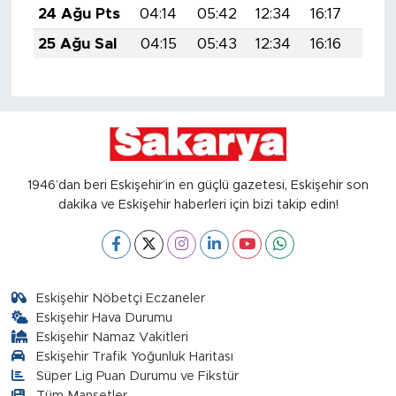
24 Ağu Pts
04:14
05:42
12:34
16:17
19:1
25 Ağu Sal
04:15
05:43
12:34
16:16
19:1
1946’dan beri Eskişehir’in en güçlü gazetesi, Eskişehir son
dakika ve Eskişehir haberleri için bizi takip edin!
Eskişehir Nöbetçi Eczaneler
Eskişehir Hava Durumu
Eskişehir Namaz Vakitleri
Eskişehir Trafik Yoğunluk Haritası
Süper Lig Puan Durumu ve Fikstür
Tüm Manşetler