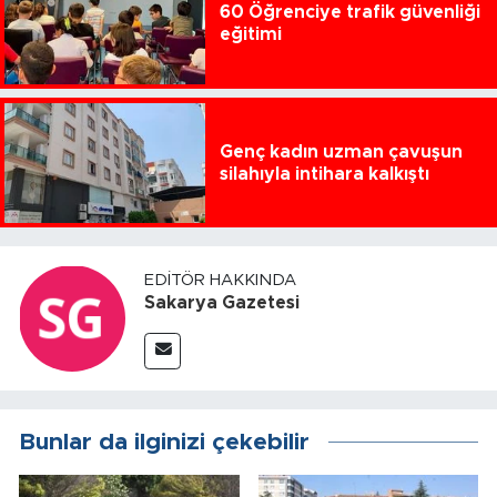
60 Öğrenciye trafik güvenliği
eğitimi
Genç kadın uzman çavuşun
silahıyla intihara kalkıştı
EDITÖR HAKKINDA
Sakarya Gazetesi
Bunlar da ilginizi çekebilir