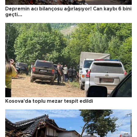
Depremin acı bilançosu ağırlaşıyor! Can kaybı 6 bini
geçti...
Kosova'da toplu mezar tespit edildi