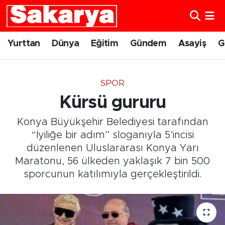
Yurttan
Eskişehir Nöbetçi Eczaneler
Yurttan
Dünya
Eğitim
Gündem
Asayiş
G
Dünya
Eskişehir Hava Durumu
SPOR
Eğitim
Eskişehir Namaz Vakitleri
Kürsü gururu
Gündem
Eskişehir Trafik Yoğunluk Haritası
Konya Büyükşehir Belediyesi tarafından
“İyiliğe bir adım” sloganıyla 5’incisi
Eskişehirspor
Süper Lig Puan Durumu ve Fikstür
düzenlenen Uluslararası Konya Yarı
Maratonu, 56 ülkeden yaklaşık 7 bin 500
Spor
Tüm Manşetler
sporcunun katılımıyla gerçekleştirildi.
Sağlık
Son Dakika Haberleri
Kültür Sanat
Haber Arşivi