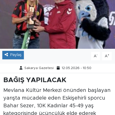
Tarihçe
Resmi İlanlar
Söyleşi
Foto Şaka
Paylaş
-
+
A
A
Teknoloji
Sakarya Gazetesi
12.05.2026 - 10:50
Politika
BAĞIŞ YAPILACAK
Mevlana Kültür Merkezi önünden başlayan
yarışta mücadele eden Eskişehirli sporcu
Bahar Sezer, 10K Kadınlar 45-49 yaş
kategorisinde üçüncülük elde ederek