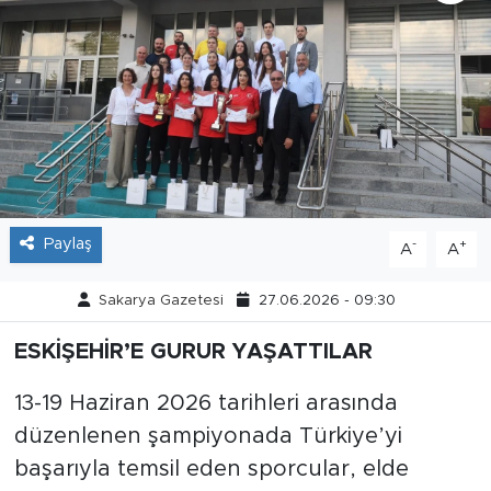
Tarihçe
Resmi İlanlar
Söyleşi
Foto Şaka
Paylaş
-
+
A
A
Teknoloji
Sakarya Gazetesi
27.06.2026 - 09:30
Politika
ESKİŞEHİR’E GURUR YAŞATTILAR
13-19 Haziran 2026 tarihleri arasında
düzenlenen şampiyonada Türkiye’yi
başarıyla temsil eden sporcular, elde