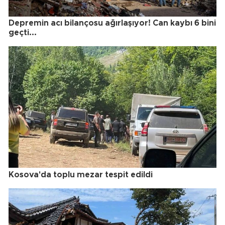
Depremin acı bilançosu ağırlaşıyor! Can kaybı 6 bini
geçti...
Kosova'da toplu mezar tespit edildi