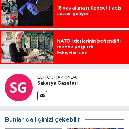
18 yaş altına müebbet hapis
cezası geliyor
NATO liderlerinin beğendiği
manda yoğurdu
Eskişehir’den
EDITÖR HAKKINDA
Sakarya Gazetesi
Bunlar da ilginizi çekebilir