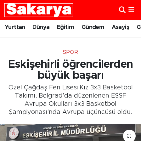
Yurttan
Eskişehir Nöbetçi Eczaneler
Yurttan
Dünya
Eğitim
Gündem
Asayiş
G
Dünya
Eskişehir Hava Durumu
SPOR
Eğitim
Eskişehir Namaz Vakitleri
Eskişehirli öğrencilerden
Gündem
Eskişehir Trafik Yoğunluk Haritası
büyük başarı
Özel Çağdaş Fen Lisesi Kız 3x3 Basketbol
Eskişehirspor
Süper Lig Puan Durumu ve Fikstür
Takımı, Belgrad’da düzenlenen ESSF
Avrupa Okulları 3x3 Basketbol
Spor
Tüm Manşetler
Şampiyonası’nda Avrupa üçüncüsü oldu.
Sağlık
Son Dakika Haberleri
Kültür Sanat
Haber Arşivi