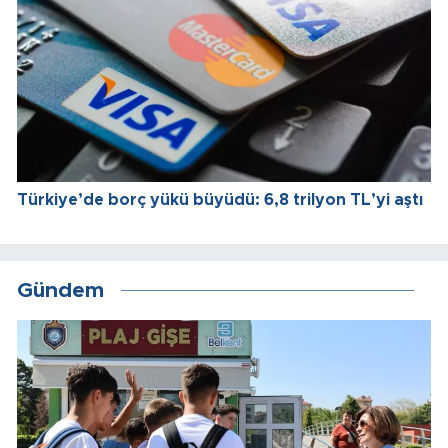
Türkiye’de borç yükü büyüdü: 6,8 trilyon TL’yi aştı
Gündem