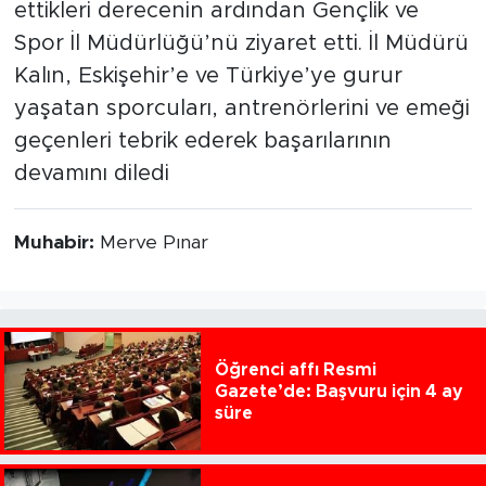
ettikleri derecenin ardından Gençlik ve
Spor İl Müdürlüğü’nü ziyaret etti. İl Müdürü
Kalın, Eskişehir’e ve Türkiye’ye gurur
yaşatan sporcuları, antrenörlerini ve emeği
geçenleri tebrik ederek başarılarının
devamını diledi
Muhabir:
Merve Pınar
Öğrenci affı Resmi
Gazete’de: Başvuru için 4 ay
süre