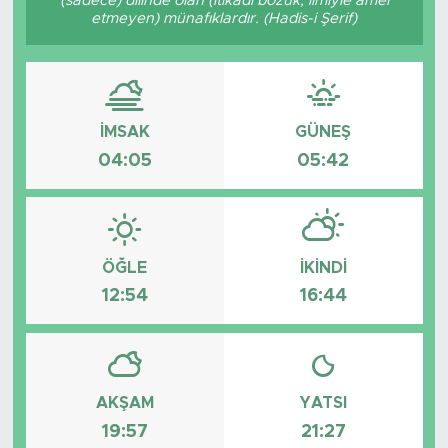
(sadece) dilinde olan (itikadı bozuk, ilmiyle amel
etmeyen) münafıklardır. (Hadis-i Şerif)
Tarihçe
Resmi İlanlar
İMSAK
GÜNEŞ
Söyleşi
04:05
05:42
Foto Şaka
Teknoloji
ÖĞLE
İKINDI
Politika
12:54
16:44
AKŞAM
YATSI
19:57
21:27