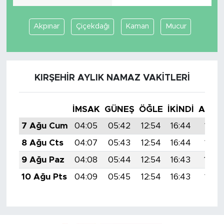
Akpınar
Çiçekdağı
Kaman
Mucur
KIRŞEHIR AYLIK NAMAZ VAKITLERI
İMSAK
GÜNEŞ
ÖĞLE
İKINDI
AKŞA
7 Ağu Cum
04:05
05:42
12:54
16:44
19:57
8 Ağu Cts
04:07
05:43
12:54
16:44
19:55
9 Ağu Paz
04:08
05:44
12:54
16:43
19:5
10 Ağu Pts
04:09
05:45
12:54
16:43
19:53