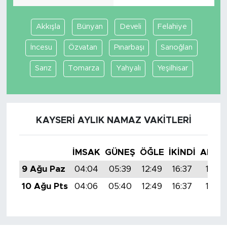
Akkışla
Bünyan
Develi
Felahiye
İncesu
Özvatan
Pınarbaşı
Sarıoğlan
Sarız
Tomarza
Yahyalı
Yeşilhisar
KAYSERI AYLIK NAMAZ VAKITLERI
İMSAK
GÜNEŞ
ÖĞLE
İKINDI
AKŞA
9 Ağu Paz
04:04
05:39
12:49
16:37
19:48
10 Ağu Pts
04:06
05:40
12:49
16:37
19:47