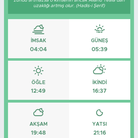
zühdü artmazsa o kimsenin ancak Allâhü Teâlâ’dan
uzaklığı artmış olur. (Hadis-i Şerif)
Tarihçe
Resmi İlanlar
İMSAK
GÜNEŞ
Söyleşi
04:04
05:39
Foto Şaka
Teknoloji
ÖĞLE
İKINDI
Politika
12:49
16:37
AKŞAM
YATSI
19:48
21:16