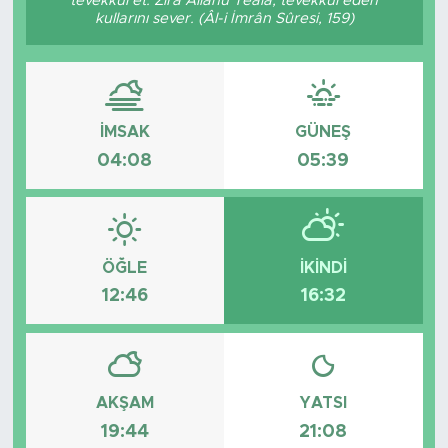
tevekkül et. Zira Allâhü Teâlâ, tevekkül eden
kullarını sever. (Âl-i İmrân Sûresi, 159)
Tarihçe
Resmi İlanlar
İMSAK
GÜNEŞ
Söyleşi
04:08
05:39
Foto Şaka
Teknoloji
ÖĞLE
İKINDI
Politika
12:46
16:32
AKŞAM
YATSI
19:44
21:08