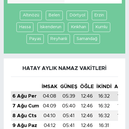
Altınözü
Belen
Dörtyol
Erzin
Hassa
İskenderun
Kırıkhan
Kumlu
Payas
Reyhanlı
Samandağ
HATAY AYLIK NAMAZ VAKITLERI
İMSAK
GÜNEŞ
ÖĞLE
İKINDI
AKŞA
6 Ağu Per
04:08
05:39
12:46
16:32
19:4
7 Ağu Cum
04:09
05:40
12:46
16:32
19:4
8 Ağu Cts
04:10
05:41
12:46
16:32
19:4
9 Ağu Paz
04:12
05:41
12:46
16:31
19:41