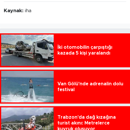
Kaynak:
iha
İki otomobilin çarpıştığı
kazada 5 kişi yaralandı
Van Gölü'nde adrenalin dolu
festival
Trabzon'da dağ kızağına
turist akını: Metrelerce
kuyruk oluşuyor