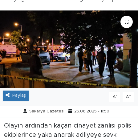
Tarihçe
Resmi İlanlar
Söyleşi
Foto Şaka
Teknoloji
Politika
Paylaş
-
+
A
A
Sakarya Gazetesi
25.06.2025 - 11:50
Olayın ardından kaçan cinayet zanlısı polis
ekiplerince yakalanarak adliyeye sevk