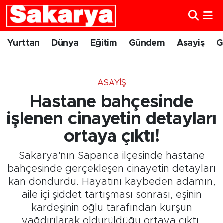
Yurttan
Eskişehir Nöbetçi Eczaneler
Yurttan
Dünya
Eğitim
Gündem
Asayiş
G
Dünya
Eskişehir Hava Durumu
ASAYIŞ
Eğitim
Eskişehir Namaz Vakitleri
Hastane bahçesinde
Gündem
Eskişehir Trafik Yoğunluk Haritası
işlenen cinayetin detayları
ortaya çıktı!
Eskişehirspor
Süper Lig Puan Durumu ve Fikstür
Sakarya'nın Sapanca ilçesinde hastane
Spor
Tüm Manşetler
bahçesinde gerçekleşen cinayetin detayları
kan dondurdu. Hayatını kaybeden adamın,
Sağlık
Son Dakika Haberleri
aile içi şiddet tartışması sonrası, eşinin
kardeşinin oğlu tarafından kurşun
Kültür Sanat
Haber Arşivi
yağdırılarak öldürüldüğü ortaya çıktı.