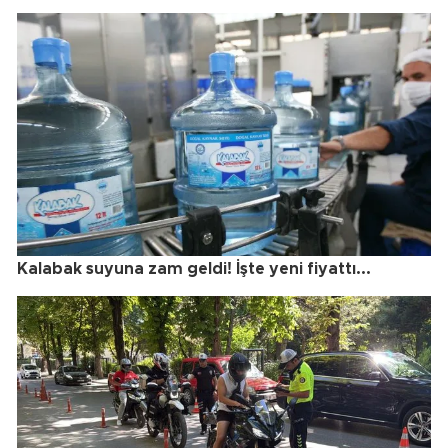
Kalabak suyuna zam geldi! İşte yeni fiyattı...