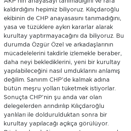
AKP’nin anayasayı tanımadığını ve rafa
kaldırdığını hepimiz biliyoruz. Kılıçdaroğlu
Tarihçe
ekibinin de CHP anayasasını tanımadığını,
Resmi İlanlar
yasa ve tüzüklere aykırı kararlar alarak
kurultay yaptırmayacağını da biliyoruz. Bu
Söyleşi
durumda Özgür Özel ve arkadaşlarının
mücadelelerini takdirle izlemekle beraber,
Foto Şaka
daha neyi beklediklerini, yeni bir kurultay
Teknoloji
yapılabileceğini nasıl umduklarını anlamış
değilim. Sanırım CHP’de kalmak adına
Politika
bütün meşru yolları tüketmek istiyorlar.
Sonuçta CHP’nin şu anda var olan
delegelerden arındırılıp Kılıçdaroğlu
yanlıları ile doldurulduktan sonra bir
kurultay yapılacağı açıkça görülüyor.