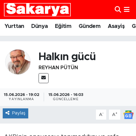
Yurttan
Eskişehir Nöbetçi Eczaneler
Yurttan
Dünya
Eğitim
Gündem
Asayiş
G
Dünya
Eskişehir Hava Durumu
Eğitim
Eskişehir Namaz Vakitleri
Halkın gücü
REYHAN PÜTÜN
Gündem
Eskişehir Trafik Yoğunluk Haritası
Eskişehirspor
Süper Lig Puan Durumu ve Fikstür
15.06.2026 - 19:02
15.06.2026 - 16:03
Spor
Tüm Manşetler
YAYINLANMA
GÜNCELLEME
Paylaş
-
+
A
A
Sağlık
Son Dakika Haberleri
Kültür Sanat
Haber Arşivi