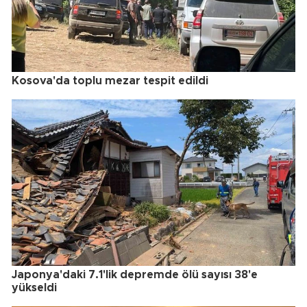
Kosova'da toplu mezar tespit edildi
Japonya'daki 7.1'lik depremde ölü sayısı 38'e
yükseldi