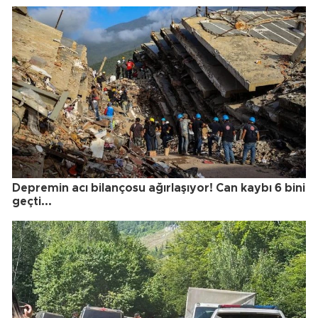
Depremin acı bilançosu ağırlaşıyor! Can kaybı 6 bini
geçti...