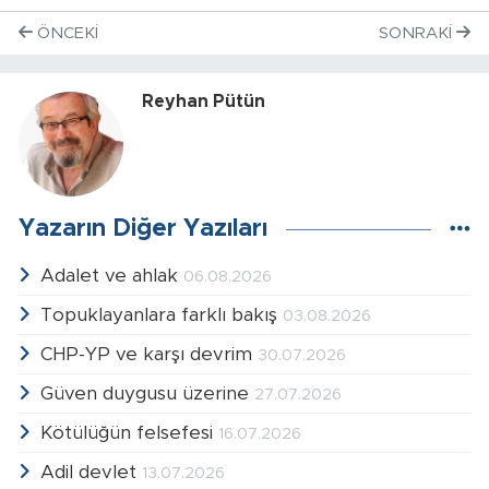
ÖNCEKI
SONRAKI
Reyhan Pütün
Yazarın Diğer Yazıları
Adalet ve ahlak
06.08.2026
Topuklayanlara farklı bakış
03.08.2026
CHP-YP ve karşı devrim
30.07.2026
Güven duygusu üzerine
27.07.2026
Kötülüğün felsefesi
16.07.2026
Adil devlet
13.07.2026