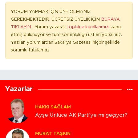
YORUM YAPMAK İÇİN ÜYE OLMANIZ
GEREKMEKTEDİR. ÜCRETSİZ ÜYELİK İÇİN
BURAYA
TIKLAYIN
. Yorum yazarak
topluluk kurallarımızı
kabul
etmiş bulunuyor ve tüm sorumluluğu üstleniyorsunuz.
Yazılan yorumlardan Sakarya Gazetesi hiçbir şekilde
sorumlu tutulamaz.
Yazarlar
HAKKI SAĞLAM
Ayşe Ünlüce AK Parti'ye mi geçiyor?
MURAT TAŞKIN