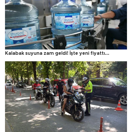
Kalabak suyuna zam geldi! İşte yeni fiyattı...