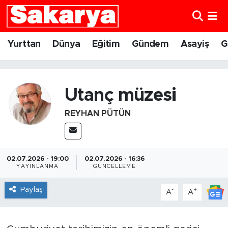
Yurttan
Eskişehir Nöbetçi Eczaneler
Yurttan
Dünya
Eğitim
Gündem
Asayiş
G
Dünya
Eskişehir Hava Durumu
Eğitim
Eskişehir Namaz Vakitleri
Utanç müzesi
REYHAN PÜTÜN
Gündem
Eskişehir Trafik Yoğunluk Haritası
Eskişehirspor
Süper Lig Puan Durumu ve Fikstür
02.07.2026 - 19:00
02.07.2026 - 16:36
Spor
Tüm Manşetler
YAYINLANMA
GÜNCELLEME
Paylaş
-
+
A
A
Sağlık
Son Dakika Haberleri
Kültür Sanat
Haber Arşivi