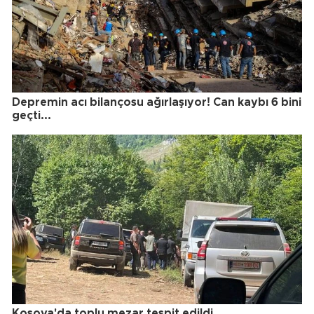
Depremin acı bilançosu ağırlaşıyor! Can kaybı 6 bini
geçti...
Kosova'da toplu mezar tespit edildi