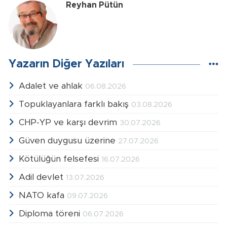
Reyhan Pütün
Yazarın Diğer Yazıları
Adalet ve ahlak
06.08.2026
Topuklayanlara farklı bakış
03.08.2026
CHP-YP ve karşı devrim
30.07.2026
Güven duygusu üzerine
27.07.2026
Kötülüğün felsefesi
16.07.2026
Adil devlet
13.07.2026
NATO kafa
09.07.2026
Diploma töreni
06.07.2026