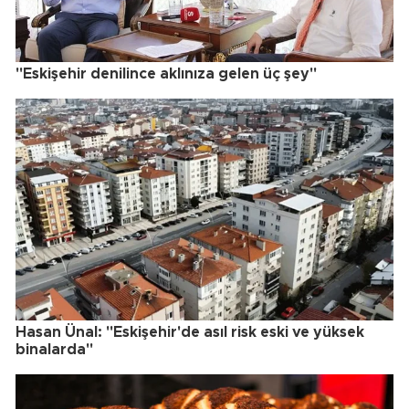
"Eskişehir denilince aklınıza gelen üç şey"
Hasan Ünal: "Eskişehir'de asıl risk eski ve yüksek
binalarda"