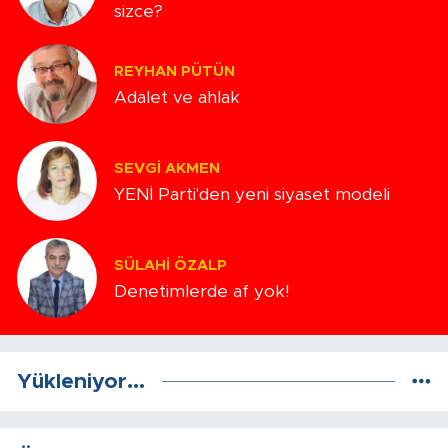
sizce?
REYHAN PÜTÜN
Adalet ve ahlak
SEVGI AKMEN
YENİ Parti'den yeni siyaset modeli
SÜLAHI ÖZALP
Denetimlerde af yok!
Yükleniyor...