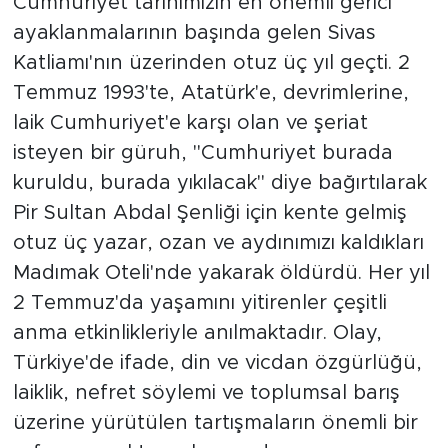
Cumhuriyet tarihimizin en önemli gerici
ayaklanmalarının başında gelen Sivas
Tarihçe
Katliamı'nın üzerinden otuz üç yıl geçti. 2
Resmi İlanlar
Temmuz 1993'te, Atatürk'e, devrimlerine,
laik Cumhuriyet'e karşı olan ve şeriat
Söyleşi
isteyen bir güruh, "Cumhuriyet burada
kuruldu, burada yıkılacak" diye bağırtılarak
Foto Şaka
Pir Sultan Abdal Şenliği için kente gelmiş
Teknoloji
otuz üç yazar, ozan ve aydınımızı kaldıkları
Madımak Oteli'nde yakarak öldürdü. Her yıl
Politika
2 Temmuz'da yaşamını yitirenler çeşitli
anma etkinlikleriyle anılmaktadır. Olay,
Türkiye'de ifade, din ve vicdan özgürlüğü,
laiklik, nefret söylemi ve toplumsal barış
üzerine yürütülen tartışmaların önemli bir