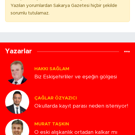
Yazılan yorumlardan Sakarya Gazetesi hiçbir şekilde
sorumlu tutulamaz.
Yazarlar
HAKKI SAĞLAM
Biz Eskişehirliler ve eşeğin gölgesi
ÇAĞLAR ÖZYAZICI
Okullarda kayıt parası neden isteniyor!
MURAT TAŞKIN
O eski alışkanlık ortadan kalkar mı