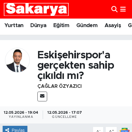
Yurttan
Eskişehir Nöbetçi Eczaneler
Yurttan
Dünya
Eğitim
Gündem
Asayiş
G
Dünya
Eskişehir Hava Durumu
Eğitim
Eskişehir Namaz Vakitleri
Eskişehirspor'a
gerçekten sahip
Gündem
Eskişehir Trafik Yoğunluk Haritası
çıkıldı mı?
Eskişehirspor
Süper Lig Puan Durumu ve Fikstür
ÇAĞLAR ÖZYAZICI
Spor
Tüm Manşetler
Sağlık
Son Dakika Haberleri
12.05.2026 - 19:04
12.05.2026 - 17:07
YAYINLANMA
GÜNCELLEME
Kültür Sanat
Haber Arşivi
Paylaş
-
+
A
A