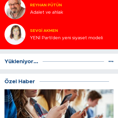
REYHAN PÜTÜN
Adalet ve ahlak
SEVGI AKMEN
YENİ Parti'den yeni siyaset modeli
Yükleniyor...
Özel Haber