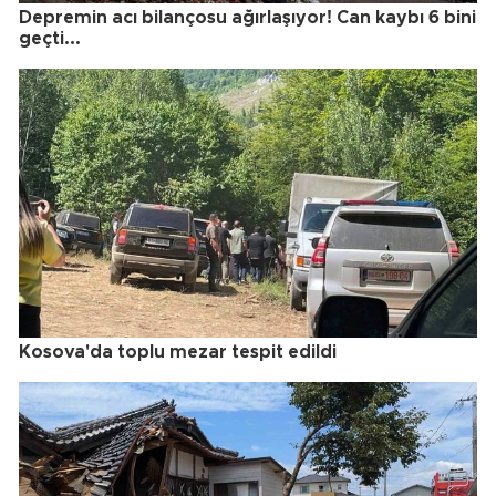
Depremin acı bilançosu ağırlaşıyor! Can kaybı 6 bini
geçti...
Kosova'da toplu mezar tespit edildi