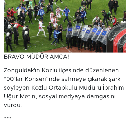
BRAVO MÜDÜR AMCA!
Zonguldak'ın Kozlu ilçesinde düzenlenen
“90’lar Konseri”nde sahneye çıkarak şarkı
söyleyen Kozlu Ortaokulu Müdürü İbrahim
Uğur Metin, sosyal medyaya damgasını
vurdu.
***