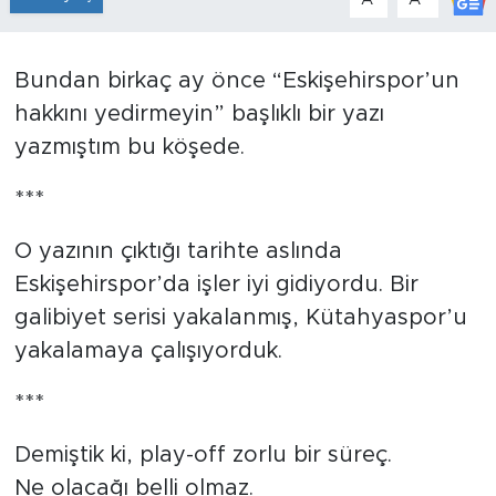
Tarihçe
Bundan birkaç ay önce “Eskişehirspor’un
Resmi İlanlar
hakkını yedirmeyin” başlıklı bir yazı
yazmıştım bu köşede.
Söyleşi
***
Foto Şaka
O yazının çıktığı tarihte aslında
Teknoloji
Eskişehirspor’da işler iyi gidiyordu. Bir
galibiyet serisi yakalanmış, Kütahyaspor’u
Politika
yakalamaya çalışıyorduk.
***
Demiştik ki, play-off zorlu bir süreç.
Ne olacağı belli olmaz.