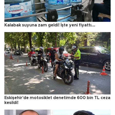
Kalabak suyuna zam geldi! İşte yeni fiyattı...
Eskişehir'de motosiklet denetimde 600 bin TL ceza
kesildi!