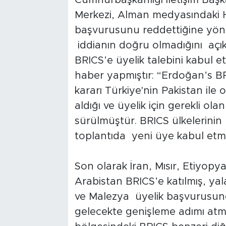
Cumhurbaşkanlığı İletişim Baş
Merkezi, Alman medyasındaki H
Tarihçe
başvurusunu reddettiğine yönel
Resmi İlanlar
iddianın doğru olmadığını açıkl
BRICS’e üyelik talebini kabul e
Söyleşi
haber yapmıştır: “Erdoğan’s B
kararı Türkiye'nin Pakistan ile o
Foto Şaka
aldığı ve üyelik için gerekli ola
sürülmüştür. BRICS ülkelerinin l
Teknoloji
toplantıda yeni üye kabul etme
Politika
Son olarak İran, Mısır, Etiyopya
Arabistan BRICS’e katılmış, ya
ve Malezya üyelik başvurusun
gelecekte genişleme adımı atma