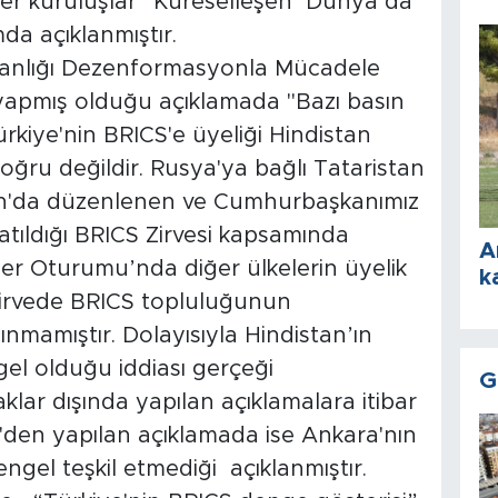
ğer kuruluşlar “Küreselleşen Dünya’da
da açıklanmıştır.
kanlığı Dezenformasyonla Mücadele
ak yapmış olduğu açıklamada "Bazı basın
rkiye'nin BRICS'e üyeliği Hindistan
doğru değildir. Rusya'ya bağlı Tataristan
an'da düzenlenen ve Cumhurbaşkanımız
tıldığı BRICS Zirvesi kapsamında
A
ler Oturumu’nda diğer ülkelerin üyelik
k
Zirvede BRICS topluluğunun
lınmamıştır. Dolayısıyla Hindistan’ın
gel olduğu iddiası gerçeği
G
lar dışında yapılan açıklamalara itibar
n'den yapılan açıklamada ise Ankara'nın
engel teşkil etmediği açıklanmıştır.