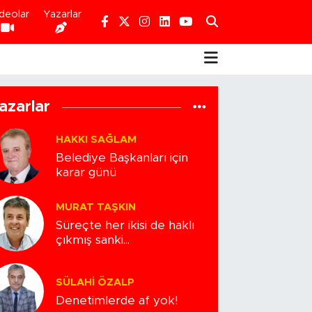
deolar
Yazarlar
azarlar
HAKKI SAĞLAM
Belediye Başkanları için
karar günü
MURAT TAŞKIN
Süreçte her ikisi de haklı
çıkmış sanki...
SÜLAHI ÖZALP
Denetimlerde af yok!