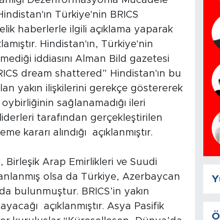
kanlığı Dezenformasyonla Mücadele
indistan'ın Türkiye'nin BRICS
ik haberlerle ilgili açıklama yaparak
amıştır. Hindistan'ın, Türkiye'nin
tmediği iddiasını Alman Bild gazetesi
RICS dream shattered” Hindistan'ın bu
lan yakın ilişkilerini gerekçe göstererek
n oybirliğinin sağlanamadığı ileri
iderleri tarafından gerçekleştirilen
me kararı alındığı açıklanmıştır.
, Birleşik Arap Emirlikleri ve Suudi
lanlanmış olsa da Türkiye, Azerbaycan
Y
da bulunmuştur. BRICS’in yakın
yacağı açıklanmıştır. Asya Pasifik
Ö