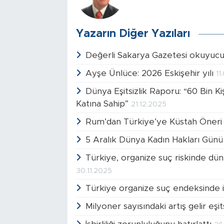
Yazarın Diğer Yazıları
Değerli Sakarya Gazetesi okuyucul
Ayşe Ünlüce: 2026 Eskişehir yılı
11
Dünya Eşitsizlik Raporu: “60 Bin Ki
Katına Sahip”
21.12.2025
Rum’dan Türkiye’ye Küstah Öneri
5 Aralık Dünya Kadın Hakları Gün
Türkiye, organize suç riskinde dü
30.11.2025
Türkiye organize suç endeksinde i
Milyoner sayısındaki artış gelir eşits