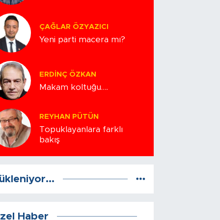
ÇAĞLAR ÖZYAZICI
Yeni parti macera mı?
ERDINÇ ÖZKAN
Makam koltuğu….
REYHAN PÜTÜN
Topuklayanlara farklı
bakış
ükleniyor...
zel Haber