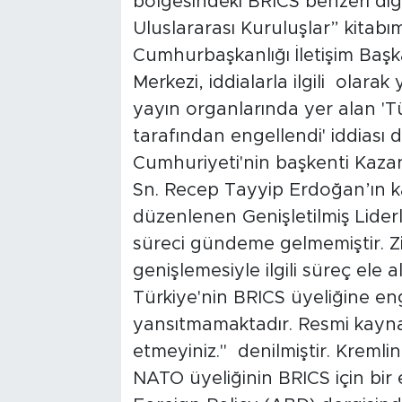
bölgesindeki BRICS benzeri di
Uluslararası Kuruluşlar” kitabım
Cumhurbaşkanlığı İletişim Baş
Merkezi, iddialarla ilgili olar
yayın organlarında yer alan 'Tü
tarafından engellendi' iddiası 
Cumhuriyeti'nin başkenti Kaz
Sn. Recep Tayyip Erdoğan’ın ka
düzenlenen Genişletilmiş Lider
süreci gündeme gelmemiştir. 
genişlemesiyle ilgili süreç ele a
Türkiye'nin BRICS üyeliğine en
yansıtmamaktadır. Resmi kaynak
etmeyiniz." denilmiştir. Kremli
NATO üyeliğinin BRICS için bir 