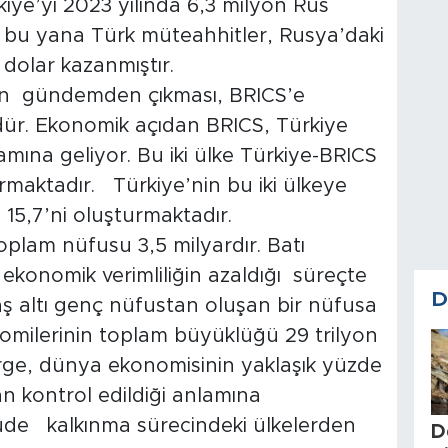
ürkiye’yi 2023 yılında 6,3 milyon Rus
en bu yana Türk müteahhitler, Rusya’daki
 dolar kazanmıştır.
nin gündemden çıkması, BRICS’e
dür. Ekonomik açıdan BRICS, Türkiye
mına geliyor. Bu iki ülke Türkiye-BRICS
urmaktadır. Türkiye’nin bu iki ülkeye
e 15,7’ni oluşturmaktadır.
oplam nüfusu 3,5 milyardır. Batı
ekonomik verimliliğin azaldığı süreçte
D
 altı genç nüfustan oluşan bir nüfusa
nomilerinin toplam büyüklüğü 29 trilyon
erge, dünya ekonomisinin yaklaşık yüzde
n kontrol edildiği anlamına
üde kalkınma sürecindeki ülkelerden
D