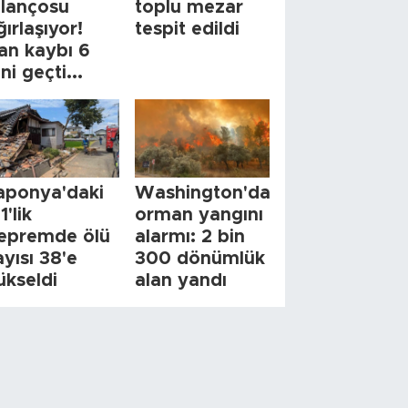
ilançosu
toplu mezar
ğırlaşıyor!
tespit edildi
an kaybı 6
ini geçti...
aponya'daki
Washington'da
1'lik
orman yangını
epremde ölü
alarmı: 2 bin
ayısı 38'e
300 dönümlük
ükseldi
alan yandı