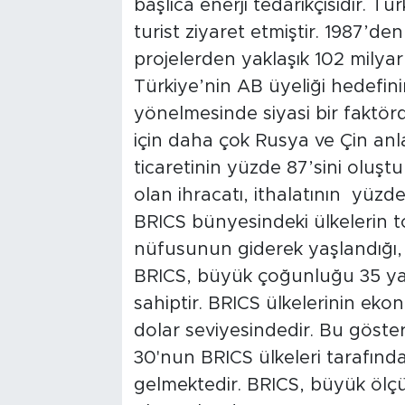
başlıca enerji tedarikçisidir. T
turist ziyaret etmiştir. 1987’d
projelerden yaklaşık 102 milyar
Türkiye’nin AB üyeliği hedefi
yönelmesinde siyasi bir faktör
için daha çok Rusya ve Çin anla
ticaretinin yüzde 87’sini oluşt
olan ihracatı, ithalatının yüzd
BRICS bünyesindeki ülkelerin t
nüfusunun giderek yaşlandığı, 
BRICS, büyük çoğunluğu 35 yaş
sahiptir. BRICS ülkelerinin eko
dolar seviyesindedir. Bu göst
30'nun BRICS ülkeleri tarafında
gelmektedir. BRICS, büyük ölç