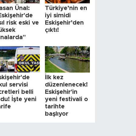
asan Ünal:
Türkiye’nin en
Eskişehir'de
iyi simidi
sıl risk eski ve
Eskişehir’den
üksek
çıktı!
inalarda"
skişehir'de
İlk kez
kul servisi
düzenlenecek!
cretleri belli
Eskişehir'in
ldu! İşte yeni
yeni festivali o
arife
tarihte
başlıyor