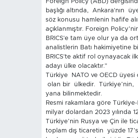
Foreign Policy (ABD) dergisind
başlığı altında, Ankara'nın üy
söz konusu hamlenin hafife alın
açıklanmıştır. Foreign Policy’ni
BRICS'e tam üye olur ya da orta
analistlerin Batı hakimiyetine
BRICS'te aktif rol oynayacak i
adayı ülke olacaktır."
Türkiye NATO ve OECD üyesi o
olan bir ülkedir. Türkiye’nin, 
yana bilinmektedir.
Resmi rakamlara göre Türkiye-B
milyar dolardan 2023 yılında 12
Türkiye’nin Rusya ve Çin ile tic
toplam dış ticaretin yüzde 17’s