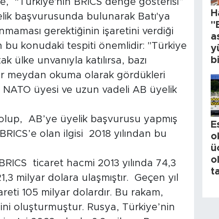
e, “Türkiye'nin BRICS denge gösterisi”
H
elik başvurusunda bulunarak Batı'ya
"
maması gerektiğinin işaretini verdiği
a
n bu konudaki tespiti önemlidir: "Türkiye
y
b
k ülke unvanıyla katılırsa, bazı
 bir meydan okuma olarak gördükleri
lk NATO üyesi ve uzun vadeli AB üyelik
lup, AB’ye üyelik başvurusu yapmış
E
BRICS’e olan ilgisi 2018 yılından bu
o
ü
o
RICS ticaret hacmi 2013 yılında 74,3
t
1,3 milyar dolara ulaşmıştır. Geçen yıl
areti 105 milyar dolardır. Bu rakam,
ini oluşturmuştur. Rusya, Türkiye’nin