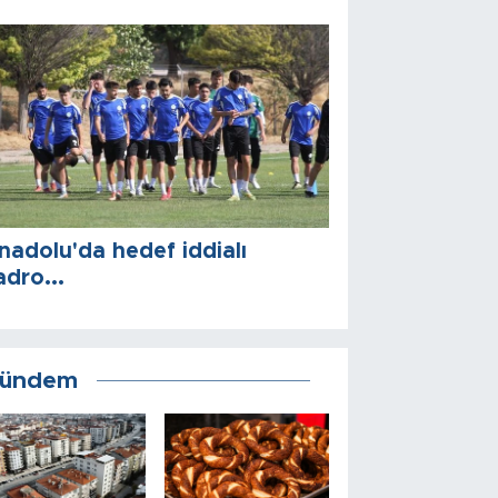
nadolu'da hedef iddialı
adro...
ündem