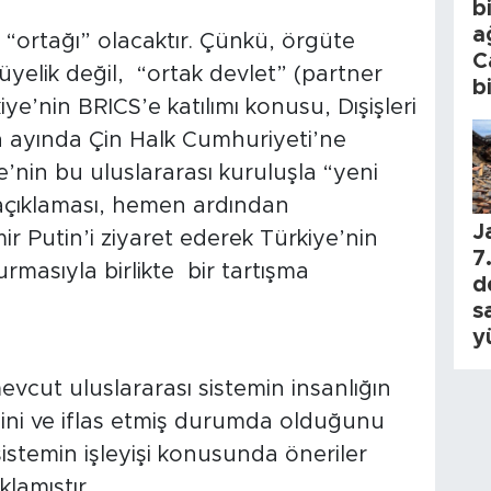
b
a
 “ortağı” olacaktır. Çünkü, örgüte
C
üyelik değil, “ortak devlet” (partner
b
iye’nin BRICS’e katılımı konusu, Dışişleri
 ayında Çin Halk Cumhuriyeti’ne
e’nin bu uluslararası kuruluşla “yeni
ı” açıklaması, hemen ardından
J
r Putin’i ziyaret ederek Türkiye’nin
7.
yurmasıyla birlikte bir tartışma
d
s
y
evcut uluslararası sistemin insanlığın
ğini ve iflas etmiş durumda olduğunu
sistemin işleyişi konusunda öneriler
lamıştır.