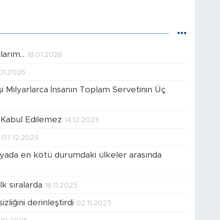
arım...
18.01.2026
.01.2026
şi Milyarlarca İnsanın Toplam Servetinin Üç
 Kabul Edilemez
14.12.2025
ü
07.12.2025
nyada en kötü durumdaki ülkeler arasında
lk sıralarda
16.11.2025
izliğini derinleştirdi
02.11.2025