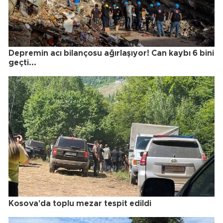
Depremin acı bilançosu ağırlaşıyor! Can kaybı 6 bini
geçti...
Kosova'da toplu mezar tespit edildi