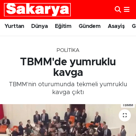
Yurttan
Eskişehir Nöbetçi Eczaneler
Yurttan
Dünya
Eğitim
Gündem
Asayiş
G
Dünya
Eskişehir Hava Durumu
POLITIKA
Eğitim
Eskişehir Namaz Vakitleri
TBMM'de yumruklu
Gündem
Eskişehir Trafik Yoğunluk Haritası
kavga
TBMM'nin oturumunda tekmeli yumruklu
Eskişehirspor
Süper Lig Puan Durumu ve Fikstür
kavga çıktı
Spor
Tüm Manşetler
Sağlık
Son Dakika Haberleri
Kültür Sanat
Haber Arşivi