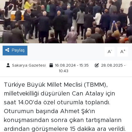
Tarihçe
Resmi İlanlar
Söyleşi
Paylaş
-
+
A
A
Foto Şaka
Sakarya Gazetesi
16.08.2024 - 15:35
28.08.2025 -
Teknoloji
10:43
Türkiye Büyük Millet Meclisi (TBMM),
Politika
milletvekilliği düşürülen Can Atalay için
saat 14.00'da özel oturumla toplandı.
Oturumun başında Ahmet Şık'ın
konuşmasından sonra çıkan tartışmaların
ardından görüşmelere 15 dakika ara verildi.