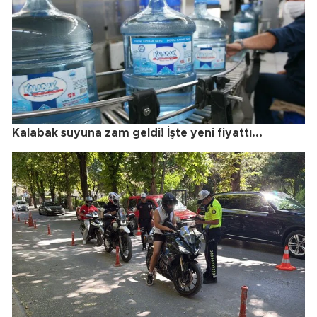
Kalabak suyuna zam geldi! İşte yeni fiyattı...