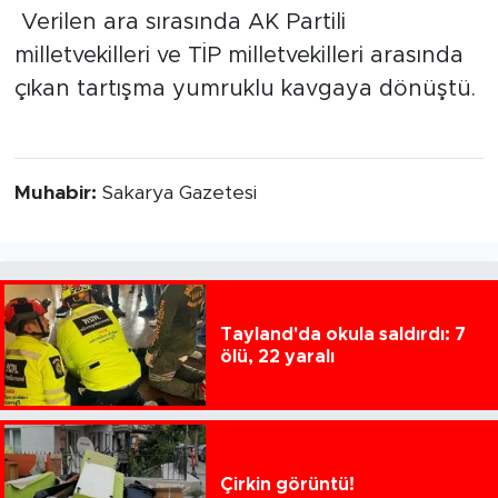
Verilen ara sırasında AK Partili
milletvekilleri ve TİP milletvekilleri arasında
çıkan tartışma yumruklu kavgaya dönüştü.
Muhabir:
Sakarya Gazetesi
Tayland'da okula saldırdı: 7
ölü, 22 yaralı
Çirkin görüntü!