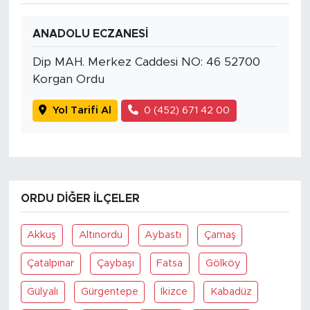
ANADOLU ECZANESİ
Dip MAH. Merkez Caddesi NO: 46 52700
Korgan Ordu
Yol Tarifi Al
0 (452) 671 42 00
ORDU DIĞER İLÇELER
Akkuş
Altınordu
Aybastı
Çamaş
Çatalpınar
Çaybaşı
Fatsa
Gölköy
Gülyalı
Gürgentepe
İkizce
Kabadüz