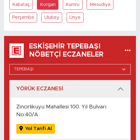
Kabataş
Korgan
Kumru
Mesudiye
Perşembe
Ulubey
Ünye
ESKIŞEHIR TEPEBAŞI
NÖBETÇI ECZANELER
YÖRÜK ECZANESİ
Zincirlikuyu Mahallesi 100. Yıl Bulvarı
No:40/A
Yol Tarifi Al