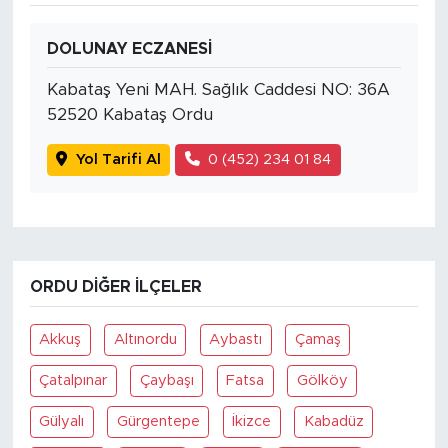
DOLUNAY ECZANESİ
Kabataş Yeni MAH. Sağlık Caddesi NO: 36A
52520 Kabataş Ordu
Yol Tarifi Al
0 (452) 234 01 84
ORDU DIĞER İLÇELER
Akkuş
Altınordu
Aybastı
Çamaş
Çatalpınar
Çaybaşı
Fatsa
Gölköy
Gülyalı
Gürgentepe
İkizce
Kabadüz