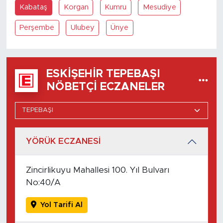
Kabataş
Korgan
Kumru
Mesudiye
Perşembe
Ulubey
Ünye
ESKIŞEHIR TEPEBAŞI
NÖBETÇI ECZANELER
YÖRÜK ECZANESİ
Zincirlikuyu Mahallesi 100. Yıl Bulvarı
No:40/A
Yol Tarifi Al