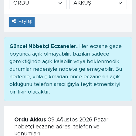
Tarihçe
Paylaş
Resmi İlanlar
Söyleşi
Güncel Nöbetçi Eczaneler.
Her eczane gece
boyunca açık olmayabilir, bazıları sadece
Foto Şaka
gerektiğinde açık kalabilir veya beklenmedik
durumlar nedeniyle nöbete gelemeyebilir. Bu
Teknoloji
nedenle, yola çıkmadan önce eczanenin açık
olduğunu telefon aracılığıyla teyit etmeniz iyi
Politika
bir fikir olacaktır.
Ordu Akkuş
09 Ağustos 2026 Pazar
nöbetçi eczane adres, telefon ve
konumları