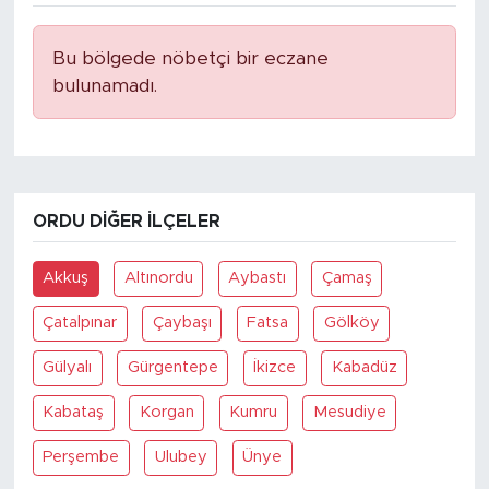
Bu bölgede nöbetçi bir eczane
bulunamadı.
ORDU DIĞER İLÇELER
Akkuş
Altınordu
Aybastı
Çamaş
Çatalpınar
Çaybaşı
Fatsa
Gölköy
Gülyalı
Gürgentepe
İkizce
Kabadüz
Kabataş
Korgan
Kumru
Mesudiye
Perşembe
Ulubey
Ünye