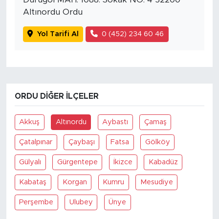
Altınordu Ordu
Yol Tarifi Al
0 (452) 234 60 46
ORDU DIĞER İLÇELER
Akkuş
Altınordu
Aybastı
Çamaş
Çatalpınar
Çaybaşı
Fatsa
Gölköy
Gülyalı
Gürgentepe
İkizce
Kabadüz
Kabataş
Korgan
Kumru
Mesudiye
Perşembe
Ulubey
Ünye