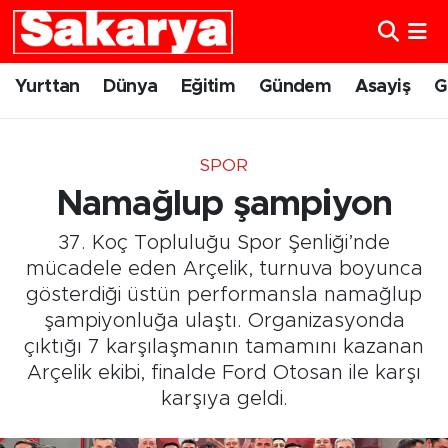
Yurttan
Eskişehir Nöbetçi Eczaneler
Yurttan
Dünya
Eğitim
Gündem
Asayiş
G
Dünya
Eskişehir Hava Durumu
SPOR
Eğitim
Eskişehir Namaz Vakitleri
Namağlup şampiyon
Gündem
Eskişehir Trafik Yoğunluk Haritası
37. Koç Topluluğu Spor Şenliği’nde
mücadele eden Arçelik, turnuva boyunca
Eskişehirspor
Süper Lig Puan Durumu ve Fikstür
gösterdiği üstün performansla namağlup
şampiyonluğa ulaştı. Organizasyonda
Spor
Tüm Manşetler
çıktığı 7 karşılaşmanın tamamını kazanan
Arçelik ekibi, finalde Ford Otosan ile karşı
Sağlık
Son Dakika Haberleri
karşıya geldi.
Kültür Sanat
Haber Arşivi