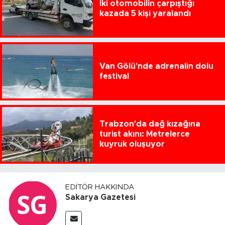
İki otomobilin çarpıştığı
kazada 5 kişi yaralandı
Van Gölü'nde adrenalin dolu
festival
Trabzon'da dağ kızağına
turist akını: Metrelerce
kuyruk oluşuyor
EDITÖR HAKKINDA
Sakarya Gazetesi