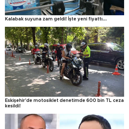
Kalabak suyuna zam geldi! İşte yeni fiyattı...
Eskişehir'de motosiklet denetimde 600 bin TL ceza
kesildi!