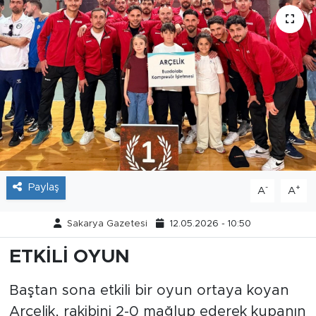
Tarihçe
Resmi İlanlar
Söyleşi
Foto Şaka
Teknoloji
Paylaş
-
+
A
A
Politika
Sakarya Gazetesi
12.05.2026 - 10:50
ETKİLİ OYUN
Baştan sona etkili bir oyun ortaya koyan
Arçelik, rakibini 2-0 mağlup ederek kupanın