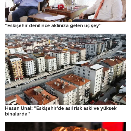
"Eskişehir denilince aklınıza gelen üç şey"
Hasan Ünal: "Eskişehir'de asıl risk eski ve yüksek
binalarda"