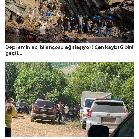
Depremin acı bilançosu ağırlaşıyor! Can kaybı 6 bini
geçti...