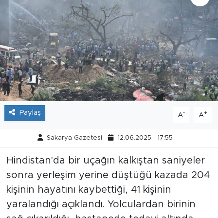
Tarihçe
Resmi İlanlar
Söyleşi
Foto Şaka
Paylaş
-
+
A
A
Teknoloji
Sakarya Gazetesi
12.06.2025 - 17:55
Politika
Hindistan'da bir uçağın kalkıştan saniyeler
sonra yerleşim yerine düştüğü kazada 204
kişinin hayatını kaybettiği, 41 kişinin
yaralandığı açıklandı. Yolculardan birinin