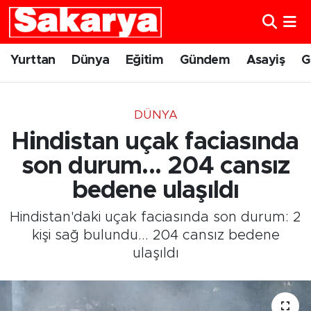
Yurttan
Eskişehir Nöbetçi Eczaneler
Yurttan
Dünya
Eğitim
Gündem
Asayiş
G
Dünya
Eskişehir Hava Durumu
DÜNYA
Eğitim
Eskişehir Namaz Vakitleri
Hindistan uçak faciasında
Gündem
Eskişehir Trafik Yoğunluk Haritası
son durum... 204 cansız
bedene ulaşıldı
Eskişehirspor
Süper Lig Puan Durumu ve Fikstür
Hindistan'daki uçak faciasında son durum: 2
Spor
Tüm Manşetler
kişi sağ bulundu... 204 cansız bedene
ulaşıldı
Sağlık
Son Dakika Haberleri
Kültür Sanat
Haber Arşivi