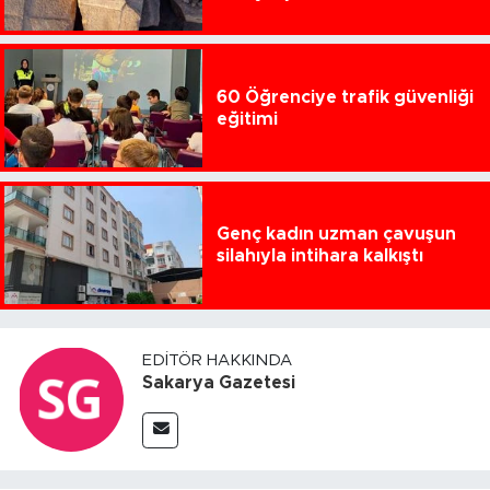
60 Öğrenciye trafik güvenliği
eğitimi
Genç kadın uzman çavuşun
silahıyla intihara kalkıştı
EDITÖR HAKKINDA
Sakarya Gazetesi