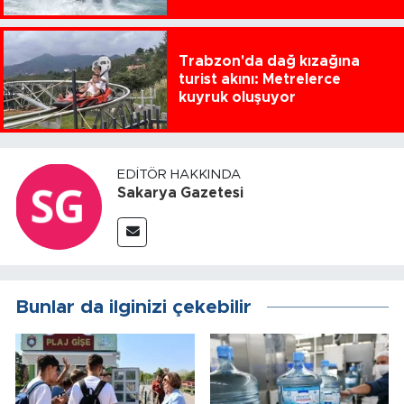
Trabzon'da dağ kızağına
turist akını: Metrelerce
kuyruk oluşuyor
EDITÖR HAKKINDA
Sakarya Gazetesi
Bunlar da ilginizi çekebilir