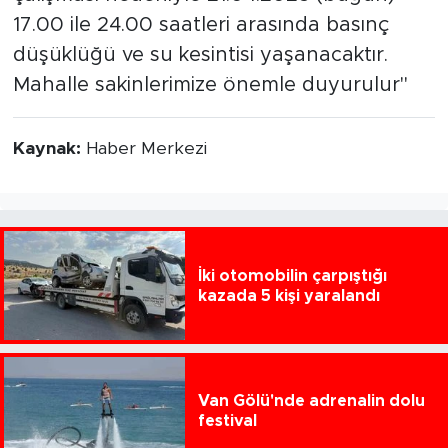
17.00 ile 24.00 saatleri arasında basınç
düşüklüğü ve su kesintisi yaşanacaktır.
Mahalle sakinlerimize önemle duyurulur"
Kaynak:
Haber Merkezi
İki otomobilin çarpıştığı
kazada 5 kişi yaralandı
Van Gölü'nde adrenalin dolu
festival