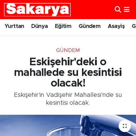
Yurttan
Eskişehir Nöbetçi Eczaneler
Yurttan
Dünya
Eğitim
Gündem
Asayiş
G
Dünya
Eskişehir Hava Durumu
GÜNDEM
Eğitim
Eskişehir Namaz Vakitleri
Eskişehir'deki o
Gündem
Eskişehir Trafik Yoğunluk Haritası
mahallede su kesintisi
olacak!
Eskişehirspor
Süper Lig Puan Durumu ve Fikstür
Eskişehir'in Vadişehir Mahallesi'nde su
Spor
Tüm Manşetler
kesintisi olacak.
Sağlık
Son Dakika Haberleri
Kültür Sanat
Haber Arşivi