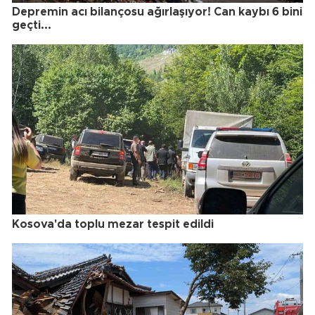
Depremin acı bilançosu ağırlaşıyor! Can kaybı 6 bini
geçti...
Kosova'da toplu mezar tespit edildi