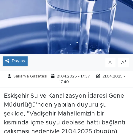
Tarihçe
Resmi İlanlar
Söyleşi
Foto Şaka
Paylaş
-
+
A
A
Teknoloji
Sakarya Gazetesi
21.04.2025 - 17:37
21.04.2025 -
17:40
Politika
Eskişehir Su ve Kanalizasyon İdaresi Genel
Müdürlüğü'nden yapılan duyuru şu
şekilde, "Vadişehir Mahallemizin bir
kısmında içme suyu deplase hattı bağlantı
çalışması nedeniyle 21.04.2025 (bugün)