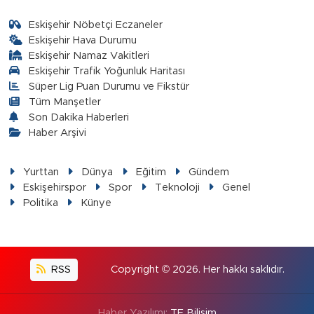
Eskişehir Nöbetçi Eczaneler
Eskişehir Hava Durumu
Eskişehir Namaz Vakitleri
Eskişehir Trafik Yoğunluk Haritası
Süper Lig Puan Durumu ve Fikstür
Tüm Manşetler
Son Dakika Haberleri
Haber Arşivi
Yurttan
Dünya
Eğitim
Gündem
Eskişehirspor
Spor
Teknoloji
Genel
Politika
Künye
RSS
Copyright © 2026. Her hakkı saklıdır.
Haber Yazılımı:
TE Bilişim