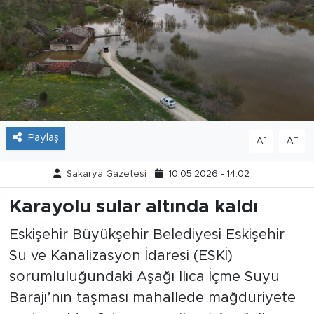
Tarihçe
Resmi İlanlar
Söyleşi
Foto Şaka
Paylaş
-
+
A
A
Teknoloji
Sakarya Gazetesi
10.05.2026 - 14:02
Politika
Karayolu sular altında kaldı
Eskişehir Büyükşehir Belediyesi Eskişehir
Su ve Kanalizasyon İdaresi (ESKİ)
sorumluluğundaki Aşağı Ilıca İçme Suyu
Barajı’nın taşması mahallede mağduriyete