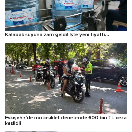
Kalabak suyuna zam geldi! İşte yeni fiyattı...
Eskişehir'de motosiklet denetimde 600 bin TL ceza
kesildi!