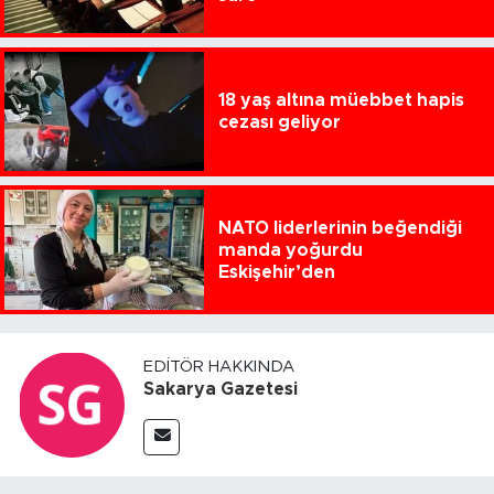
18 yaş altına müebbet hapis
cezası geliyor
NATO liderlerinin beğendiği
manda yoğurdu
Eskişehir’den
EDITÖR HAKKINDA
Sakarya Gazetesi