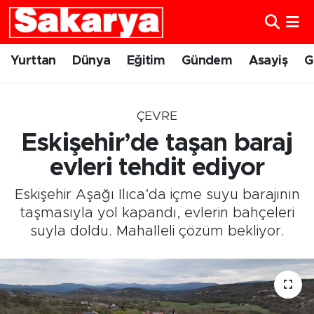
Yurttan
Eskişehir Nöbetçi Eczaneler
Yurttan
Dünya
Eğitim
Gündem
Asayiş
G
Dünya
Eskişehir Hava Durumu
ÇEVRE
Eğitim
Eskişehir Namaz Vakitleri
Eskişehir’de taşan baraj
Gündem
Eskişehir Trafik Yoğunluk Haritası
evleri tehdit ediyor
Eskişehir Aşağı Ilıca’da içme suyu barajının
Eskişehirspor
Süper Lig Puan Durumu ve Fikstür
taşmasıyla yol kapandı, evlerin bahçeleri
suyla doldu. Mahalleli çözüm bekliyor.
Spor
Tüm Manşetler
Sağlık
Son Dakika Haberleri
Kültür Sanat
Haber Arşivi