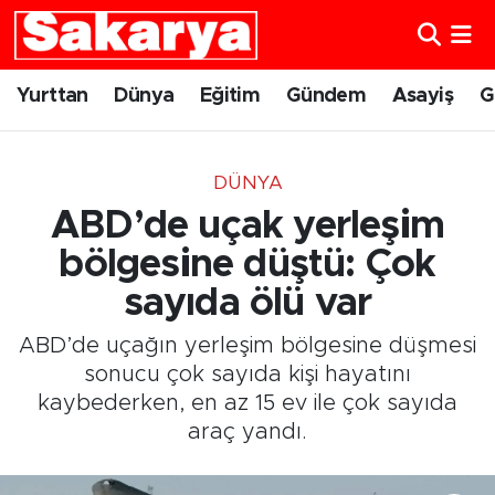
Yurttan
Eskişehir Nöbetçi Eczaneler
Yurttan
Dünya
Eğitim
Gündem
Asayiş
G
Dünya
Eskişehir Hava Durumu
DÜNYA
Eğitim
Eskişehir Namaz Vakitleri
ABD’de uçak yerleşim
Gündem
Eskişehir Trafik Yoğunluk Haritası
bölgesine düştü: Çok
sayıda ölü var
Eskişehirspor
Süper Lig Puan Durumu ve Fikstür
ABD’de uçağın yerleşim bölgesine düşmesi
Spor
Tüm Manşetler
sonucu çok sayıda kişi hayatını
kaybederken, en az 15 ev ile çok sayıda
Sağlık
Son Dakika Haberleri
araç yandı.
Kültür Sanat
Haber Arşivi