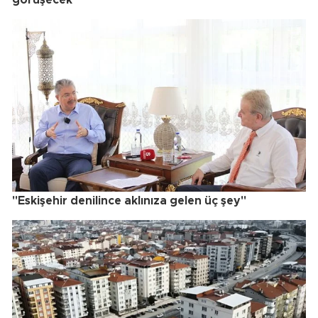
"Eskişehir denilince aklınıza gelen üç şey"