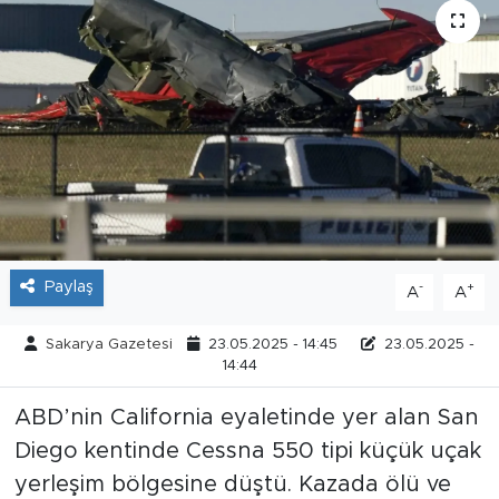
Tarihçe
Resmi İlanlar
Söyleşi
Foto Şaka
Teknoloji
Paylaş
-
+
A
A
Politika
Sakarya Gazetesi
23.05.2025 - 14:45
23.05.2025 -
14:44
ABD’nin California eyaletinde yer alan San
Diego kentinde Cessna 550 tipi küçük uçak
yerleşim bölgesine düştü. Kazada ölü ve