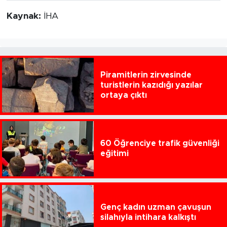
Kaynak:
İHA
Piramitlerin zirvesinde
turistlerin kazıdığı yazılar
ortaya çıktı
60 Öğrenciye trafik güvenliği
eğitimi
Genç kadın uzman çavuşun
silahıyla intihara kalkıştı