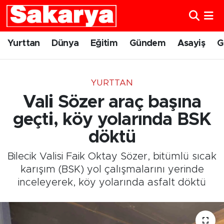
Yurttan
Eskişehir Nöbetçi Eczaneler
Yurttan
Dünya
Eğitim
Gündem
Asayiş
G
Dünya
Eskişehir Hava Durumu
YURTTAN
Eğitim
Eskişehir Namaz Vakitleri
Vali Sözer araç başına
Gündem
Eskişehir Trafik Yoğunluk Haritası
geçti, köy yolarında BSK
döktü
Eskişehirspor
Süper Lig Puan Durumu ve Fikstür
Bilecik Valisi Faik Oktay Sözer, bitümlü sıcak
Spor
Tüm Manşetler
karışım (BSK) yol çalışmalarını yerinde
inceleyerek, köy yolarında asfalt döktü
Sağlık
Son Dakika Haberleri
Kültür Sanat
Haber Arşivi