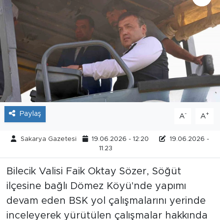
Tarihçe
Resmi İlanlar
Söyleşi
Foto Şaka
Paylaş
-
+
A
A
Teknoloji
Sakarya Gazetesi
19.06.2026 - 12:20
19.06.2026 -
Politika
11:23
Bilecik Valisi Faik Oktay Sözer, Söğüt
ilçesine bağlı Dömez Köyü'nde yapımı
devam eden BSK yol çalışmalarını yerinde
inceleyerek yürütülen çalışmalar hakkında