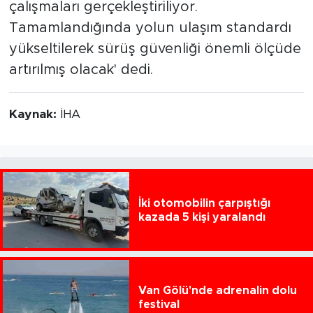
çalışmaları gerçekleştiriliyor.
Tamamlandığında yolun ulaşım standardı
yükseltilerek sürüş güvenliği önemli ölçüde
artırılmış olacak' dedi.
Kaynak:
İHA
İki otomobilin çarpıştığı
kazada 5 kişi yaralandı
Van Gölü'nde adrenalin dolu
festival