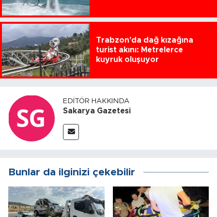
Trabzon'da dağ kızağına
turist akını: Metrelerce
kuyruk oluşuyor
EDITÖR HAKKINDA
Sakarya Gazetesi
Bunlar da ilginizi çekebilir