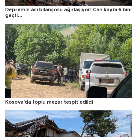
Depremin acı bilançosu ağırlaşıyor! Can kaybı 6 bini
geçti...
Kosova'da toplu mezar tespit edildi