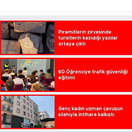
Piramitlerin zirvesinde
turistlerin kazıdığı yazılar
ortaya çıktı
60 Öğrenciye trafik güvenliği
eğitimi
Genç kadın uzman çavuşun
silahıyla intihara kalkıştı