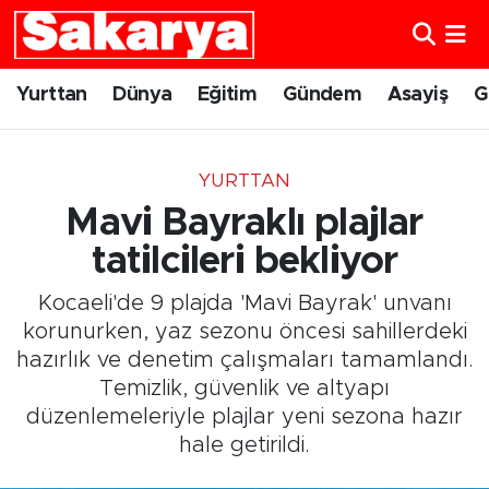
Yurttan
Eskişehir Nöbetçi Eczaneler
Yurttan
Dünya
Eğitim
Gündem
Asayiş
G
Dünya
Eskişehir Hava Durumu
YURTTAN
Eğitim
Eskişehir Namaz Vakitleri
Mavi Bayraklı plajlar
Gündem
Eskişehir Trafik Yoğunluk Haritası
tatilcileri bekliyor
Kocaeli'de 9 plajda 'Mavi Bayrak' unvanı
Eskişehirspor
Süper Lig Puan Durumu ve Fikstür
korunurken, yaz sezonu öncesi sahillerdeki
hazırlık ve denetim çalışmaları tamamlandı.
Spor
Tüm Manşetler
Temizlik, güvenlik ve altyapı
düzenlemeleriyle plajlar yeni sezona hazır
Sağlık
Son Dakika Haberleri
hale getirildi.
Kültür Sanat
Haber Arşivi