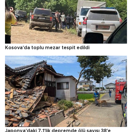
Kosova'da toplu mezar tespit edildi
Japonya'daki 7.1'lik depremde ölü sayısı 38'e