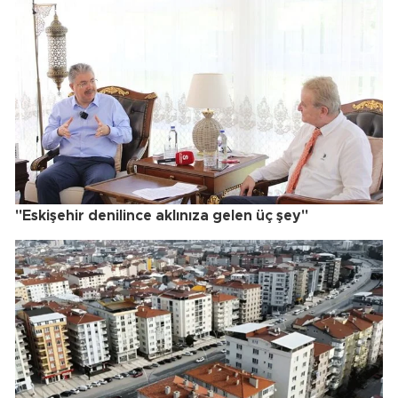
"Eskişehir denilince aklınıza gelen üç şey"