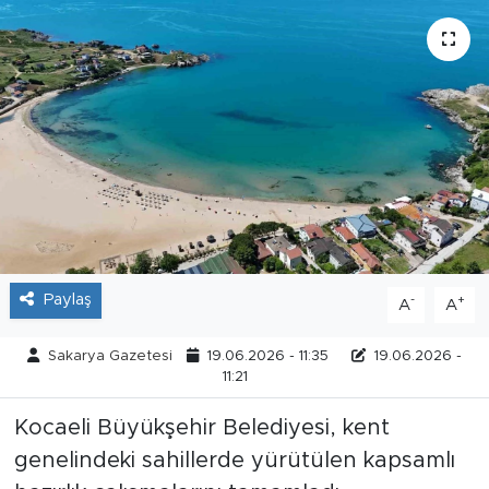
Tarihçe
Resmi İlanlar
Söyleşi
Foto Şaka
Teknoloji
Paylaş
-
+
A
A
Politika
Sakarya Gazetesi
19.06.2026 - 11:35
19.06.2026 -
11:21
Kocaeli Büyükşehir Belediyesi, kent
genelindeki sahillerde yürütülen kapsamlı