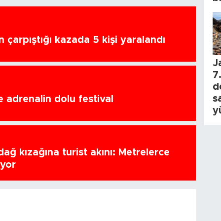
n çarpıştığı kazada 5 kişi yaralandı
J
7.
d
s
 adrenalin dolu festival
y
ağ kızağına turist akını: Metrelerce
uyor