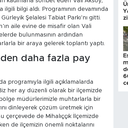
n kadınlarla sohbet eden Vali Aksoy,
Ü
 ilgili bilgi aldı. Programının devamında
Y
ürleyik Şelalesi Tabiat Parkı’nı gitti.
z
n aile evine de misafir olan Vali
elerde bulunmasının ardından
rlarla bir araya gelerek toplantı yaptı.
E
mden daha fazla pay
m
d
6
da programıyla ilgili açıklamalarda
c
z her ay düzenli olarak bir ilçemizde
 bölge müdürlerimizle muhtarlarla bir
rını dinleyerek çözüm üretmek için
u çerçevede de Mihalıççık İlçemizde
n de ilçemizin önemli noktalarını