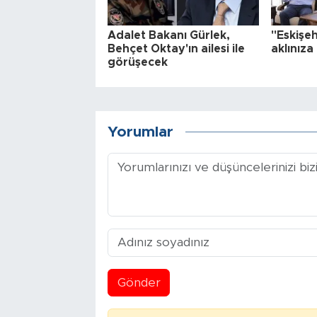
Adalet Bakanı Gürlek,
"Eskişeh
Behçet Oktay'ın ailesi ile
aklınıza
görüşecek
Yorumlar
Gönder