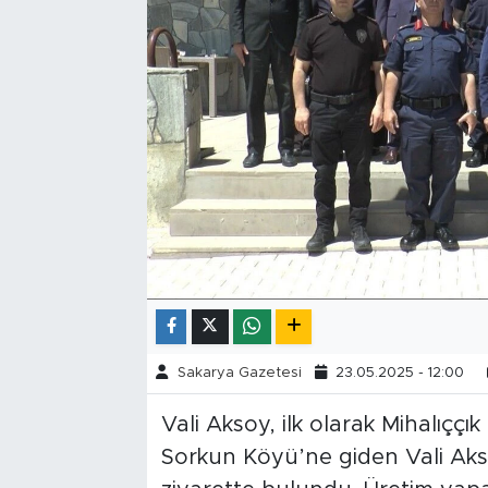
Tarihçe
Resmi İlanlar
Söyleşi
Foto Şaka
Teknoloji
Politika
Sakarya Gazetesi
23.05.2025 - 12:00
Vali Aksoy, ilk olarak Mihalıççı
Sorkun Köyü’ne giden Vali Aks