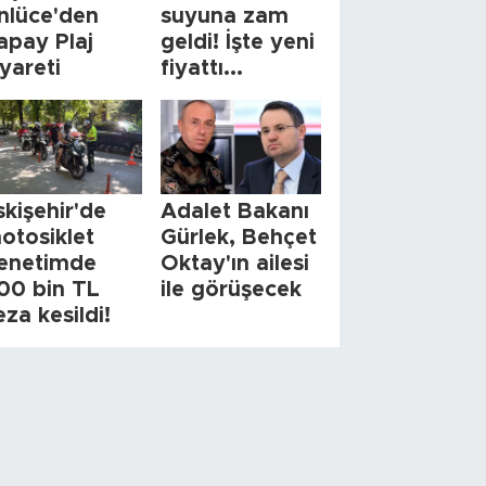
nlüce'den
suyuna zam
apay Plaj
geldi! İşte yeni
iyareti
fiyattı...
skişehir'de
Adalet Bakanı
otosiklet
Gürlek, Behçet
enetimde
Oktay'ın ailesi
00 bin TL
ile görüşecek
eza kesildi!