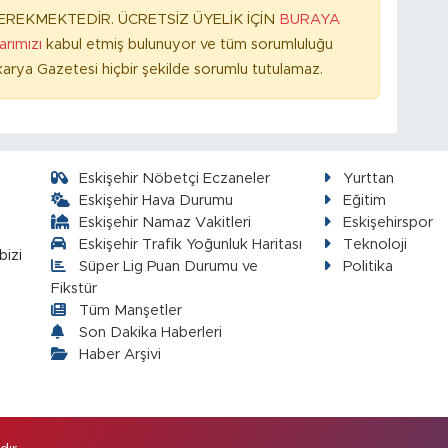
REKMEKTEDİR. ÜCRETSİZ ÜYELİK İÇİN
BURAYA
larımızı
kabul etmiş bulunuyor ve tüm sorumluluğu
arya Gazetesi hiçbir şekilde sorumlu tutulamaz.
Eskişehir Nöbetçi Eczaneler
Yurttan
Eskişehir Hava Durumu
Eğitim
Eskişehir Namaz Vakitleri
Eskişehirspor
Eskişehir Trafik Yoğunluk Haritası
Teknoloji
bizi
Süper Lig Puan Durumu ve
Politika
Fikstür
Tüm Manşetler
Son Dakika Haberleri
Haber Arşivi