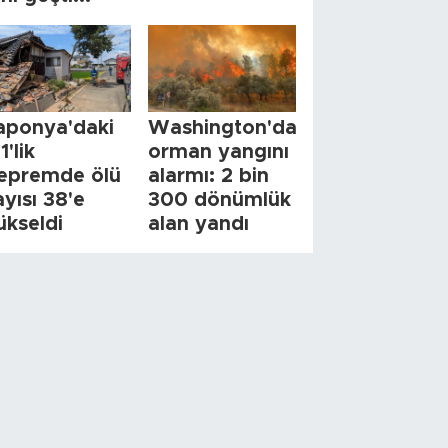
aponya'daki
Washington'da
1'lik
orman yangını
epremde ölü
alarmı: 2 bin
ayısı 38'e
300 dönümlük
ükseldi
alan yandı