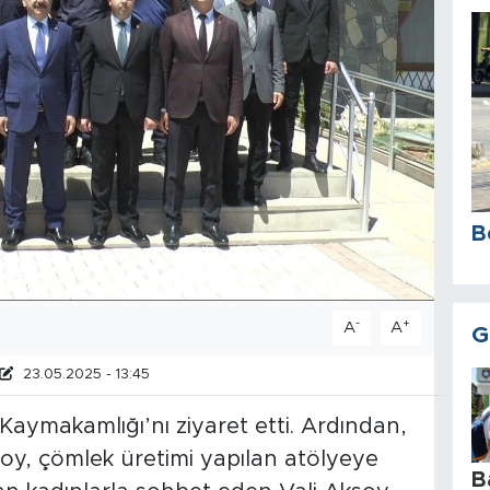
B
-
+
A
A
G
23.05.2025 - 13:45
k Kaymakamlığı’nı ziyaret etti. Ardından,
oy, çömlek üretimi yapılan atölyeye
B