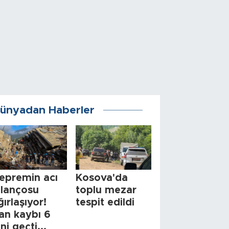
ünyadan Haberler
epremin acı
Kosova'da
ilançosu
toplu mezar
ğırlaşıyor!
tespit edildi
an kaybı 6
ini geçti...