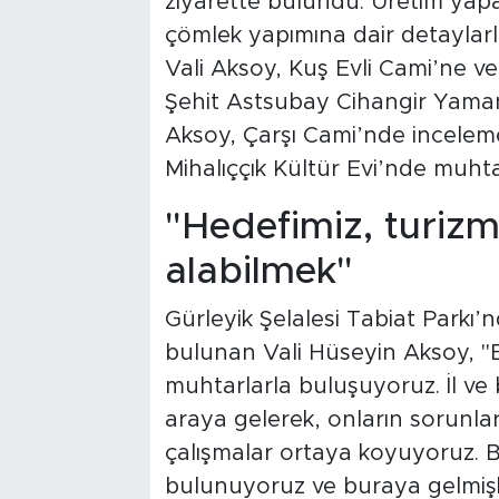
ziyarette bulundu. Üretim yapa
çömlek yapımına dair detaylarla
Vali Aksoy, Kuş Evli Cami’ne ve G
Şehit Astsubay Cihangir Yaman’ı
Aksoy, Çarşı Cami’nde incelem
Mihalıççık Kültür Evi’nde muhta
"Hedefimiz, turiz
alabilmek"
Gürleyik Şelalesi Tabiat Parkı’n
bulunan Vali Hüseyin Aksoy, "Bi
muhtarlarla buluşuyoruz. İl ve
araya gelerek, onların sorunla
çalışmalar ortaya koyuyoruz. B
bulunuyoruz ve buraya gelmişke