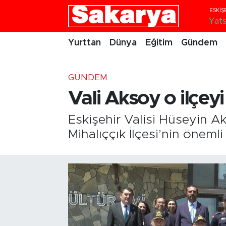
Yats
Yurttan
Eskişehir Nöbetçi Eczaneler
Yurttan
Dünya
Eğitim
Gündem
Dünya
Eskişehir Hava Durumu
GÜNDEM
Eğitim
Eskişehir Namaz Vakitleri
Vali Aksoy o ilçeyi 
Gündem
Eskişehir Trafik Yoğunluk Haritası
Eskişehir Valisi Hüseyin Ak
Mihalıççık İlçesi’nin öneml
Eskişehirspor
Süper Lig Puan Durumu ve Fikstür
Spor
Tüm Manşetler
Sağlık
Son Dakika Haberleri
Kültür Sanat
Haber Arşivi