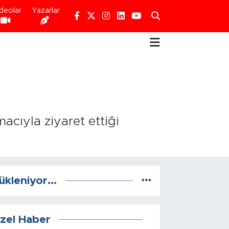
deolar
Yazarlar
acıyla ziyaret ettiği
ükleniyor...
zel Haber