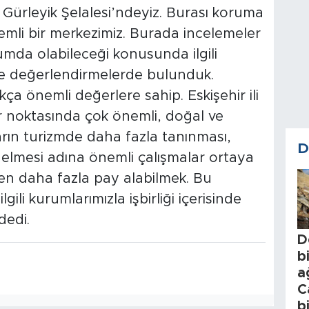
 Gürleyik Şelalesi’ndeyiz. Burası koruma
nemli bir merkezimiz. Burada incelemeler
numda olabileceği konusunda ilgili
inde değerlendirmelerde bulunduk.
ça önemli değerlere sahip. Eskişehir ili
er noktasında çok önemli, doğal ve
ların turizmde daha fazla tanınması,
D
gelmesi adına önemli çalışmalar ortaya
en daha fazla pay alabilmek. Bu
ili kurumlarımızla işbirliği içerisinde
edi.
D
b
a
C
b