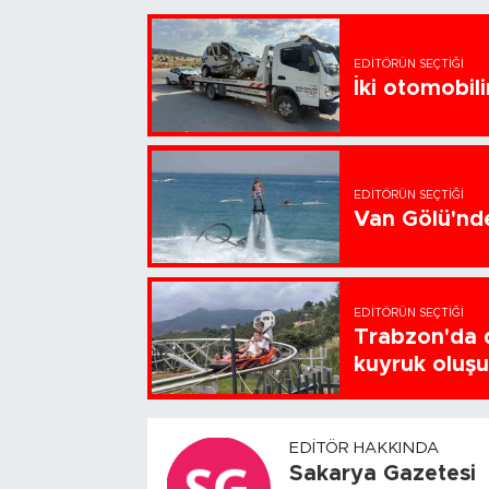
EDITÖRÜN SEÇTIĞI
İki otomobili
EDITÖRÜN SEÇTIĞI
Van Gölü'nde
EDITÖRÜN SEÇTIĞI
Trabzon'da d
kuyruk oluş
EDITÖR HAKKINDA
Sakarya Gazetesi