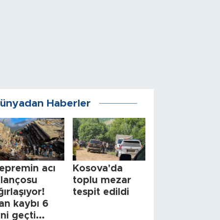
ünyadan Haberler
epremin acı
Kosova'da
ilançosu
toplu mezar
ğırlaşıyor!
tespit edildi
an kaybı 6
ini geçti...