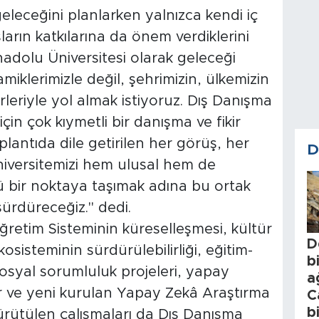
eleceğini planlarken yalnızca kendi iç
ların katkılarına da önem verdiklerini
nadolu Üniversitesi olarak geleceği
miklerimizle değil, şehrimizin, ülkemizin
rleriyle yol almak istiyoruz. Dış Danışma
n çok kıymetli bir danışma ve fikir
plantıda dile getirilen her görüş, her
D
 Üniversitemizi hem ulusal hem de
ü bir noktaya taşımak adına bu ortak
sürdüreceğiz." dedi.
öğretim Sisteminin küreselleşmesi, kültür
D
osisteminin sürdürülebilirliği, eğitim-
b
 sosyal sorumluluk projeleri, yapay
a
er ve yeni kurulan Yapay Zekâ Araştırma
C
b
yürütülen çalışmaları da Dış Danışma