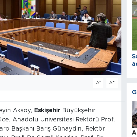
S
a
-
+
A
A
G
eyin Aksoy,
Eskişehir
Büyükşehir
ce, Anadolu Üniversitesi Rektörü Prof.
ro Başkanı Barış Günaydın, Rektör
A