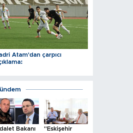
adri Atam'dan çarpıcı
çıklama:
ündem
dalet Bakanı
"Eskişehir