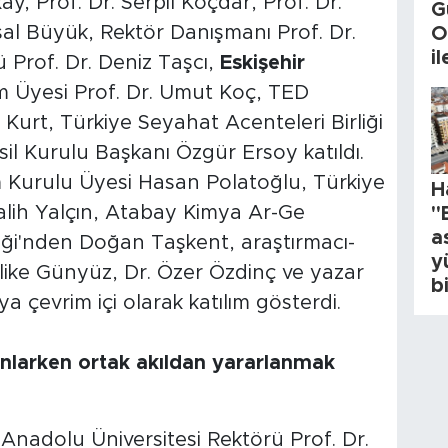
ay, Prof. Dr. Serpil Koçdar, Prof. Dr.
G
sal Büyük, Rektör Danışmanı Prof. Dr.
O
i
ü Prof. Dr. Deniz Taşcı,
Eskişehir
m Üyesi Prof. Dr. Umut Koç, TED
Kurt, Türkiye Seyahat Acenteleri Birliği
l Kurulu Başkanı Özgür Ersoy katıldı.
im Kurulu Üyesi Hasan Polatoğlu, Türkiye
H
alih Yalçın, Atabay Kimya Ar-Ge
"
a
eği'nden Doğan Taşkent, araştırmacı-
y
Melike Günyüz, Dr. Özer Özdinç ve yazar
b
a çevrim içi olarak katılım gösterdi.
anlarken ortak akıldan yararlanmak
 Anadolu Üniversitesi Rektörü Prof. Dr.