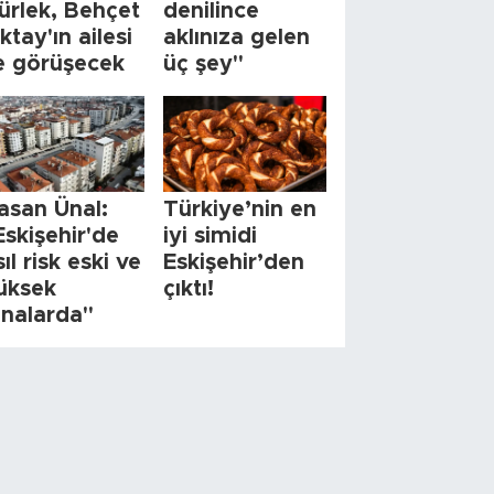
ürlek, Behçet
denilince
ktay'ın ailesi
aklınıza gelen
le görüşecek
üç şey"
asan Ünal:
Türkiye’nin en
Eskişehir'de
iyi simidi
sıl risk eski ve
Eskişehir’den
üksek
çıktı!
inalarda"