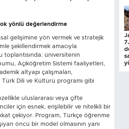
 çok yönlü değerlendirme
J
sal gelişimine yön vermek ve stratejik
7.
imle şekillendirmek amacıyla
d
 toplantısında; üniversitenin
s
y
numu, Açıköğretim Sistemi faaliyetleri,
kademik altyapı çalışmaları,
e Türk Dili ve Kültürü programı gibi
zellikle uluslararası veya çifte
er için esnek, erişilebilir ve nitelikli bir
kkat çekiyor. Program, Türkçe öğrenme
aşıyan öncü bir model olmasının yanı