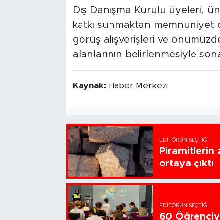
Dış Danışma Kurulu üyeleri, ün
katkı sunmaktan memnuniyet duydu
görüş alışverişleri ve önümüzde
alanlarının belirlenmesiyle sona
Kaynak:
Haber Merkezi
EDITÖRÜN SEÇTIĞI
Piramitlerin 
ortaya çıktı
EDITÖRÜN SEÇTIĞI
60 Öğrenciye