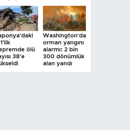
aponya'daki
Washington'da
1'lik
orman yangını
epremde ölü
alarmı: 2 bin
ayısı 38'e
300 dönümlük
ükseldi
alan yandı