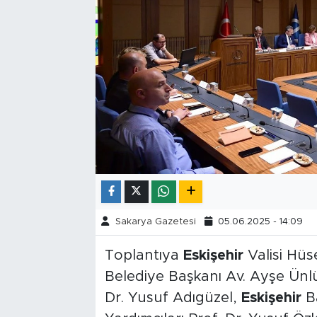
Tarihçe
Resmi İlanlar
Söyleşi
Foto Şaka
Teknoloji
Politika
Sakarya Gazetesi
05.06.2025 - 14:09
Toplantıya
Eskişehir
Valisi Hüs
Belediye Başkanı Av. Ayşe Ünlü
Dr. Yusuf Adıgüzel,
Eskişehir
Ba