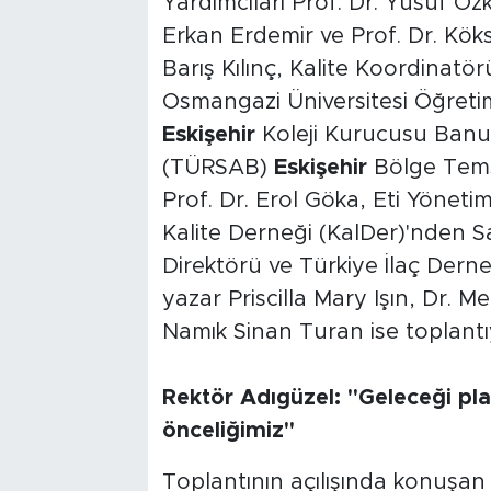
Yardımcıları Prof. Dr. Yusuf Özk
Erkan Erdemir ve Prof. Dr. Kök
Barış Kılınç, Kalite Koordinatör
Osmangazi Üniversitesi Öğreti
Eskişehir
Koleji Kurucusu Banu 
(TÜRSAB)
Eskişehir
Bölge Temsi
Prof. Dr. Erol Göka, Eti Yönet
Kalite Derneği (KalDer)'nden S
Direktörü ve Türkiye İlaç Dern
yazar Priscilla Mary Işın, Dr. 
Namık Sinan Turan ise toplantıy
Rektör Adıgüzel: "Geleceği pl
önceliğimiz"
Toplantının açılışında konuşan