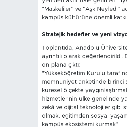
yeniden aktif hale getirilen T
"Maskeliler" ve "Aşk Neyledi" 
kampüs kültürüne önemli katkı
Stratejik hedefler ve yeni vizy
Toplantıda, Anadolu Üniversites
ayrıntılı olarak değerlendirildi
ön plana çıktı:
"Yükseköğretim Kurulu tarafınd
memnuniyet anketinde birinci s
küresel ölçekte yaygınlaştırmak
hizmetlerinin ülke genelinde 
zekâ ve dijital teknolojiler gibi
olmak, eğitimden sosyal yaşam
kampüs ekosistemi kurmak"