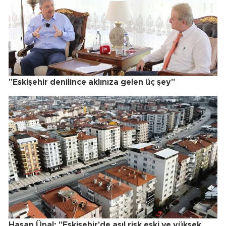
"Eskişehir denilince aklınıza gelen üç şey"
Hasan Ünal: "Eskişehir'de asıl risk eski ve yüksek