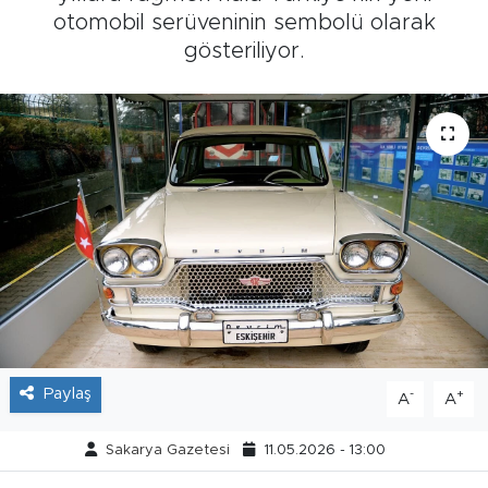
otomobil serüveninin sembolü olarak
Tarihçe
gösteriliyor.
Resmi İlanlar
Söyleşi
Foto Şaka
Teknoloji
Politika
Paylaş
-
+
A
A
Sakarya Gazetesi
11.05.2026 - 13:00