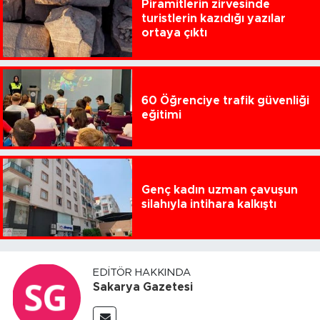
Piramitlerin zirvesinde
turistlerin kazıdığı yazılar
ortaya çıktı
60 Öğrenciye trafik güvenliği
eğitimi
Genç kadın uzman çavuşun
silahıyla intihara kalkıştı
EDITÖR HAKKINDA
Sakarya Gazetesi