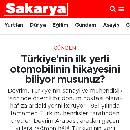
Yurttan
Eskişehir Nöbetçi Eczaneler
Yurttan
Dünya
Eğitim
Gündem
Asayiş
G
Dünya
Eskişehir Hava Durumu
GÜNDEM
Eğitim
Eskişehir Namaz Vakitleri
Türkiye'nin ilk yerli
Gündem
Eskişehir Trafik Yoğunluk Haritası
otomobilinin hikayesini
biliyor musunuz?
Eskişehirspor
Süper Lig Puan Durumu ve Fikstür
Devrim, Türkiye’nin sanayi ve mühendislik
Spor
Tüm Manşetler
tarihinde önemli bir dönüm noktası olarak
hafızalardaki yerini koruyor. 1961 yılında
Sağlık
Son Dakika Haberleri
tamamen Türk mühendisler tarafından
üretilen Devrim Arabası, aradan geçen
Kültür Sanat
Haber Arşivi
yıllara rağmen hâlâ Türkiye’nin yerli