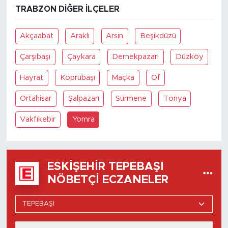
TRABZON DIĞER İLÇELER
Akçaabat
Araklı
Arsin
Beşikdüzü
Çarşıbaşı
Çaykara
Dernekpazarı
Düzköy
Hayrat
Köprübaşı
Maçka
Of
Ortahisar
Şalpazarı
Sürmene
Tonya
Vakfıkebir
Yomra
ESKIŞEHIR TEPEBAŞI
NÖBETÇI ECZANELER