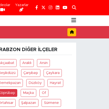
deolar
Yazarlar
RABZON DIĞER İLÇELER
Akçaabat
Araklı
Arsin
Beşikdüzü
Çarşıbaşı
Çaykara
Dernekpazarı
Düzköy
Hayrat
Köprübaşı
Maçka
Of
rtahisar
Şalpazarı
Sürmene