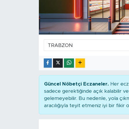
Tarihçe
Resmi İlanlar
Söyleşi
Foto Şaka
Teknoloji
Politika
Güncel Nöbetçi Eczaneler.
Her ecza
sadece gerektiğinde açık kalabilir
gelemeyebilir. Bu nedenle, yola çı
aracılığıyla teyit etmeniz iyi bir fikir o