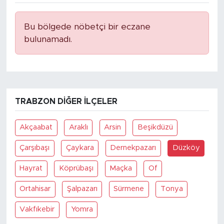
Bu bölgede nöbetçi bir eczane
bulunamadı.
TRABZON DIĞER İLÇELER
Akçaabat
Araklı
Arsin
Beşikdüzü
Çarşıbaşı
Çaykara
Dernekpazarı
Düzköy
Hayrat
Köprübaşı
Maçka
Of
Ortahisar
Şalpazarı
Sürmene
Tonya
Vakfıkebir
Yomra