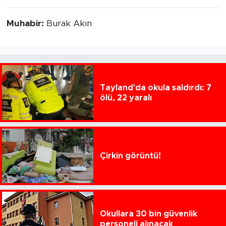
Muhabir:
Burak Akın
Tayland'da okula saldırdı: 7
ölü, 22 yaralı
Çirkin görüntü!
Okullara 30 bin güvenlik
personeli alınacak