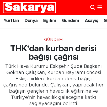
Yurttan
Eskişehir Nöbetçi Eczaneler
Yurttan
Dünya
Eğitim
Gündem
Asayiş
G
Dünya
Eskişehir Hava Durumu
GÜNDEM
Eğitim
Eskişehir Namaz Vakitleri
THK’dan kurban derisi
Gündem
Eskişehir Trafik Yoğunluk Haritası
bağışı çağrısı
Türk Hava Kurumu Eskişehir Şube Başkanı
Eskişehirspor
Süper Lig Puan Durumu ve Fikstür
Gökhan Çalışkan, Kurban Bayramı öncesi
Eskişehirlilere kurban derisi bağışı
Spor
Tüm Manşetler
çağrısında bulundu. Çalışkan, yapılacak her
bağışın gençlerin havacılık eğitimine ve
Sağlık
Son Dakika Haberleri
Türkiye’nin havacılık geleceğine katkı
Kültür Sanat
Haber Arşivi
sağlayacağını belirtti.