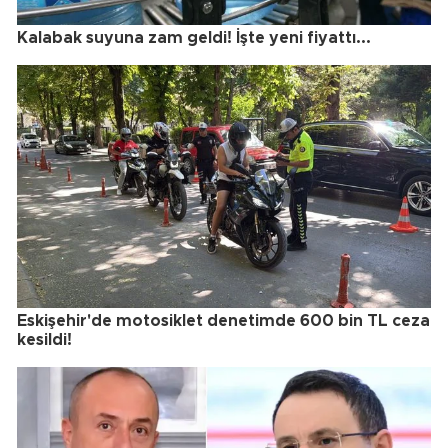
Kalabak suyuna zam geldi! İşte yeni fiyattı...
Eskişehir'de motosiklet denetimde 600 bin TL ceza
kesildi!