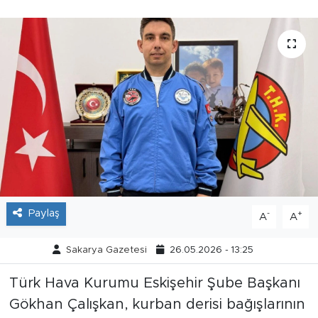
Tarihçe
Resmi İlanlar
Söyleşi
Foto Şaka
Teknoloji
Politika
Paylaş
-
+
A
A
Sakarya Gazetesi
26.05.2026 - 13:25
Türk Hava Kurumu Eskişehir Şube Başkanı
Gökhan Çalışkan, kurban derisi bağışlarının