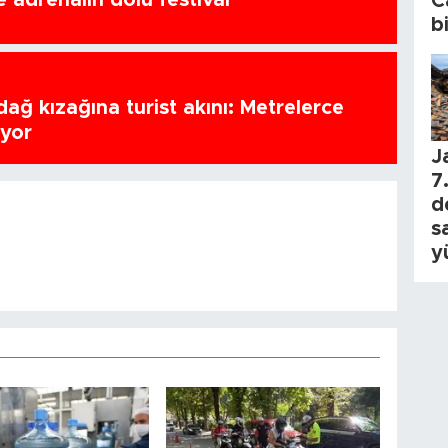
C
b
ağ kızağına turist akını: Metrelerce
uyor
J
7.
d
s
y