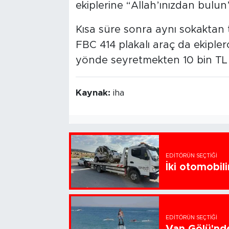
ekiplerine “Allah’ınızdan bulun
Kısa süre sonra aynı sokaktan 
FBC 414 plakalı araç da ekiple
yönde seyretmekten 10 bin TL id
Kaynak:
iha
EDITÖRÜN SEÇTIĞI
İki otomobili
EDITÖRÜN SEÇTIĞI
Van Gölü'nde