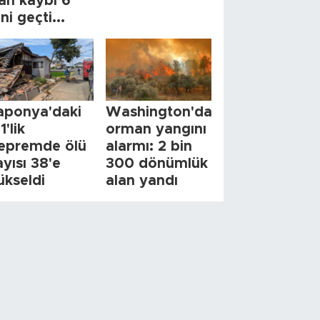
an kaybı 6
ini geçti...
aponya'daki
Washington'da
1'lik
orman yangını
epremde ölü
alarmı: 2 bin
ayısı 38'e
300 dönümlük
ükseldi
alan yandı