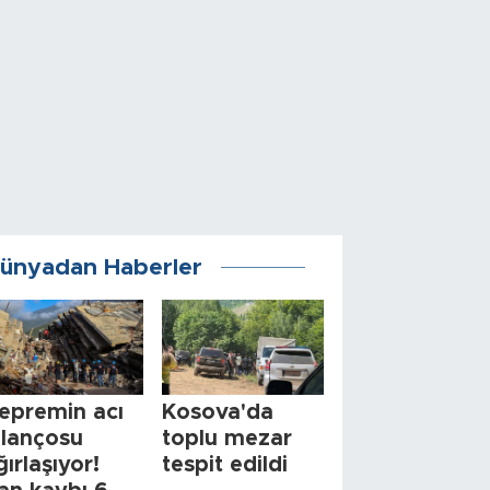
ünyadan Haberler
epremin acı
Kosova'da
ilançosu
toplu mezar
ğırlaşıyor!
tespit edildi