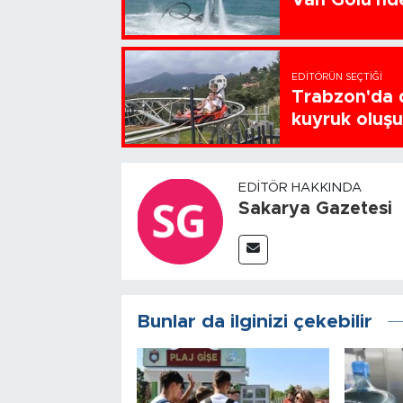
EDITÖRÜN SEÇTIĞI
Trabzon'da d
kuyruk oluş
EDITÖR HAKKINDA
Sakarya Gazetesi
Bunlar da ilginizi çekebilir