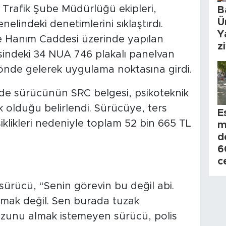
 Trafik Şube Müdürlüğü ekipleri,
B
Ü
lindeki denetimlerini sıklaştırdı.
Y
 Hanım Caddesi üzerinde yapılan
z
esindeki 34 NUA 746 plakalı panelvan
önde gelerek uygulama noktasına girdi.
olde sürücünün SRC belgesi, psikoteknik
ik olduğu belirlendi. Sürücüye, ters
E
klikleri nedeniyle toplam 52 bin 665 TL
m
d
6
c
sürücü, “Senin görevin bu değil abi.
rmak değil. Sen burada tuzak
zunu almak istemeyen sürücü, polis