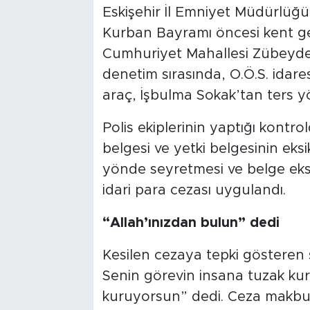
Eskişehir İl Emniyet Müdürlüğü
Kurban Bayramı öncesi kent gene
Cumhuriyet Mahallesi Zübeyde
denetim sırasında, O.Ö.S. idar
araç, İşbulma Sokak’tan ters y
Polis ekiplerinin yaptığı kontr
belgesi ve yetki belgesinin eks
yönde seyretmesi ve belge eksi
idari para cezası uygulandı.
“Allah’ınızdan bulun” dedi
Kesilen cezaya tepki gösteren 
Senin görevin insana tuzak ku
kuruyorsun” dedi. Ceza makbu