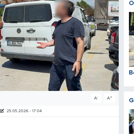
Ö
B
-
+
A
A
G
25.05.2026 - 17:04