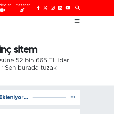
deolar
Yazarlar
inç sitem
süne 52 bin 665 TL idari
ne “Sen burada tuzak
ükleniyor...