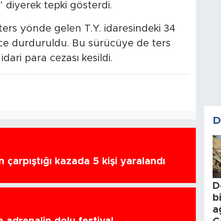
” diyerek tepki gösterdi.
ters yönde gelen T.Y. idaresindeki 34
rce durduruldu. Bu sürücüye de ters
ari para cezası kesildi.
D
n çarpıştığı kazada 5 kişi yaralandı
D
b
a
 adrenalin dolu festival