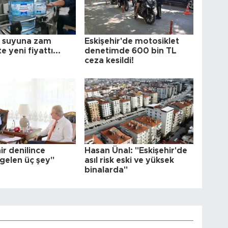
 suyuna zam
Eskişehir'de motosiklet
te yeni fiyattı...
denetimde 600 bin TL
ceza kesildi!
ir denilince
Hasan Ünal: "Eskişehir'de
 gelen üç şey"
asıl risk eski ve yüksek
binalarda"