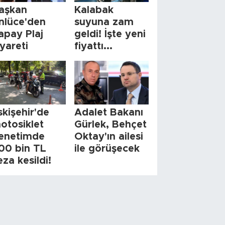
aşkan
Kalabak
nlüce'den
suyuna zam
apay Plaj
geldi! İşte yeni
iyareti
fiyattı...
skişehir'de
Adalet Bakanı
otosiklet
Gürlek, Behçet
enetimde
Oktay'ın ailesi
00 bin TL
ile görüşecek
eza kesildi!