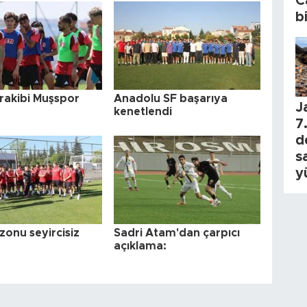
C
b
 rakibi Muşspor
Anadolu SF başarıya
J
kenetlendi
7.
d
s
y
zonu seyircisiz
Sadri Atam'dan çarpıcı
açıklama: