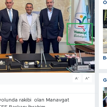
Ö
B
-
+
A
A
G
yolunda rakibi olan Manavgat