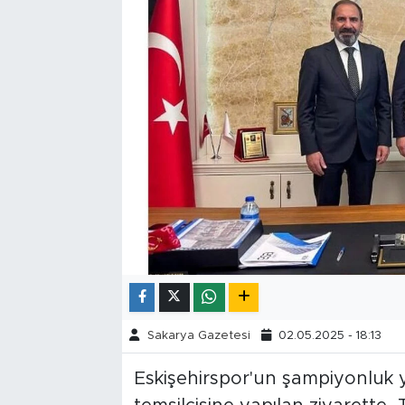
Tarihçe
Resmi İlanlar
Söyleşi
Foto Şaka
Teknoloji
Politika
Sakarya Gazetesi
02.05.2025 - 18:13
Eskişehirspor'un şampiyonluk 