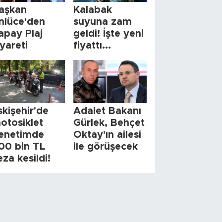
aşkan
Kalabak
nlüce'den
suyuna zam
apay Plaj
geldi! İşte yeni
iyareti
fiyattı...
skişehir'de
Adalet Bakanı
otosiklet
Gürlek, Behçet
enetimde
Oktay'ın ailesi
00 bin TL
ile görüşecek
eza kesildi!