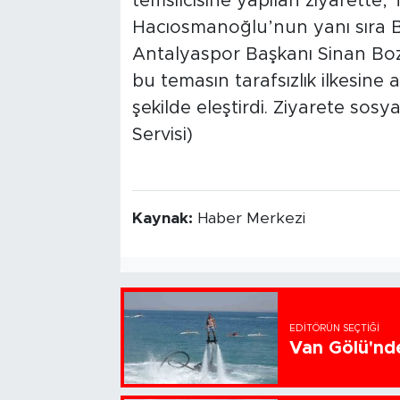
temsilcisine yapılan ziyarette,
Hacıosmanoğlu’nun yanı sıra 
Antalyaspor Başkanı Sinan Bozt
bu temasın tarafsızlık ilkesine 
şekilde eleştirdi. Ziyarete so
Servisi)
Kaynak:
Haber Merkezi
EDITÖRÜN SEÇTIĞI
Van Gölü'nde