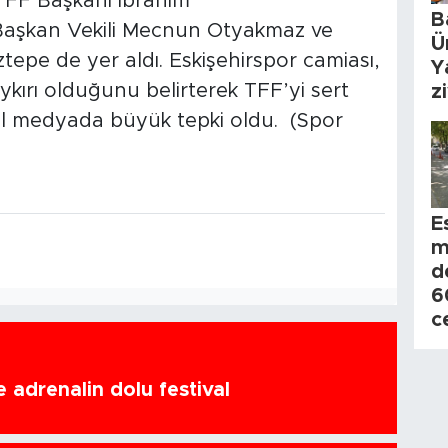
 TFF Başkanı İbrahim
B
Başkan Vekili Mecnun Otyakmaz ve
Ü
epe de yer aldı. Eskişehirspor camiası,
Y
aykırı olduğunu belirterek TFF’yi sert
z
syal medyada büyük tepki oldu. (Spor
E
m
d
6
c
 adrenalin dolu festival