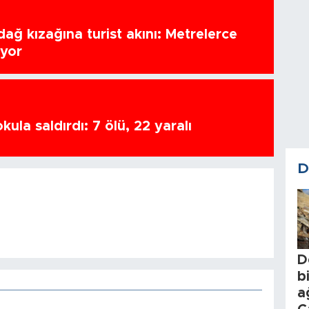
ağ kızağına turist akını: Metrelerce
uyor
ula saldırdı: 7 ölü, 22 yaralı
D
D
b
a