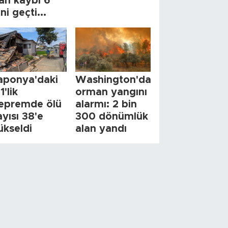
an kaybı 6
ini geçti...
aponya'daki
Washington'da
1'lik
orman yangını
epremde ölü
alarmı: 2 bin
ayısı 38'e
300 dönümlük
ükseldi
alan yandı