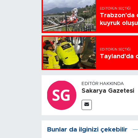
EDITÖRÜN SEÇTIĞI
Trabzon'da d
kuyruk oluş
EDITÖRÜN SEÇTIĞI
Tayland'da ok
EDITÖR HAKKINDA
Sakarya Gazetesi
Bunlar da ilginizi çekebilir