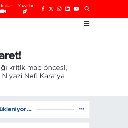
deolar
Yazarlar
aret!
ğı kritik maç öncesi,
Niyazi Nefi Kara’ya
ükleniyor...