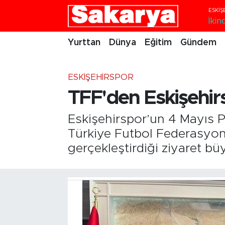
İkind
Yurttan
Eskişehir Nöbetçi Eczaneler
Yurttan
Dünya
Eğitim
Gündem
Dünya
Eskişehir Hava Durumu
ESKIŞEHIRSPOR
Eğitim
Eskişehir Namaz Vakitleri
TFF'den Eskişehirs
Gündem
Eskişehir Trafik Yoğunluk Haritası
Eskişehirspor’un 4 Mayıs P
Türkiye Futbol Federasyon
Eskişehirspor
Süper Lig Puan Durumu ve Fikstür
gerçekleştirdiği ziyaret büy
Spor
Tüm Manşetler
Sağlık
Son Dakika Haberleri
Kültür Sanat
Haber Arşivi