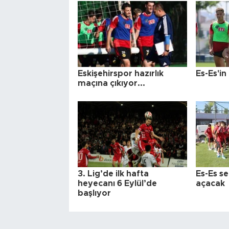
Eskişehirspor hazırlık
Es-Es'in
maçına çıkıyor...
3. Lig’de ilk hafta
Es-Es se
heyecanı 6 Eylül’de
açacak
başlıyor