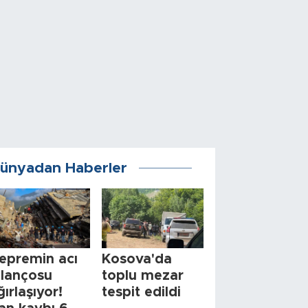
ünyadan Haberler
epremin acı
Kosova'da
ilançosu
toplu mezar
ğırlaşıyor!
tespit edildi