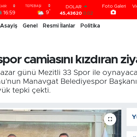
Foto Galeri
Vi
DOLAR
°
9
i
16:59
45,43620
0.02
EURO
Asayiş
Genel
Resmi İlanlar
Politika
53,38690
0.19
STERLİN
61,60380
0.18
G.ALTIN
6862,09000
0.19
por camiasını kızdıran ziy
BİST100
14.598,00
0
BITCOIN
azar günü Mezitli 33 Spor ile oynayaca
79.591,74
-1.82
u'nun Manavgat Belediyespor Başkanı 
ük tepki çekti.
Y