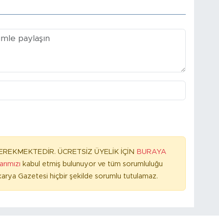
REKMEKTEDİR. ÜCRETSİZ ÜYELİK İÇİN
BURAYA
larımızı
kabul etmiş bulunuyor ve tüm sorumluluğu
arya Gazetesi hiçbir şekilde sorumlu tutulamaz.