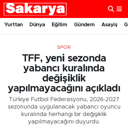
Yurttan
Eskişehir Nöbetçi Eczaneler
Yurttan
Dünya
Eğitim
Gündem
Asayiş
G
Dünya
Eskişehir Hava Durumu
SPOR
Eğitim
Eskişehir Namaz Vakitleri
TFF, yeni sezonda
Gündem
Eskişehir Trafik Yoğunluk Haritası
yabancı kuralında
değişiklik
Eskişehirspor
Süper Lig Puan Durumu ve Fikstür
yapılmayacağını açıkladı
Spor
Tüm Manşetler
Türkiye Futbol Federasyonu, 2026-2027
sezonunda uygulanacak yabancı oyuncu
Sağlık
Son Dakika Haberleri
kuralında herhangi bir değişiklik
yapılmayacağını duyurdu.
Kültür Sanat
Haber Arşivi