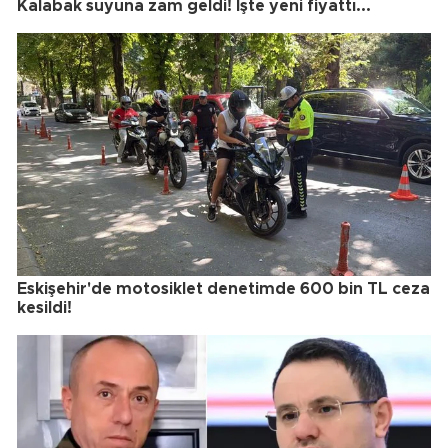
Kalabak suyuna zam geldi! İşte yeni fiyattı...
Eskişehir'de motosiklet denetimde 600 bin TL ceza
kesildi!