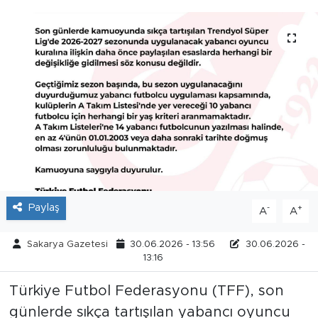
Tarihçe
Resmi İlanlar
Söyleşi
Foto Şaka
Teknoloji
Politika
Paylaş
-
+
A
A
Sakarya Gazetesi
30.06.2026 - 13:56
30.06.2026 -
13:16
Türkiye Futbol Federasyonu (TFF), son
günlerde sıkça tartışılan yabancı oyuncu