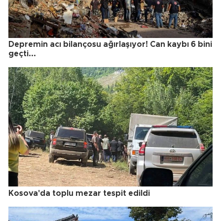
Depremin acı bilançosu ağırlaşıyor! Can kaybı 6 bini
geçti...
Kosova'da toplu mezar tespit edildi