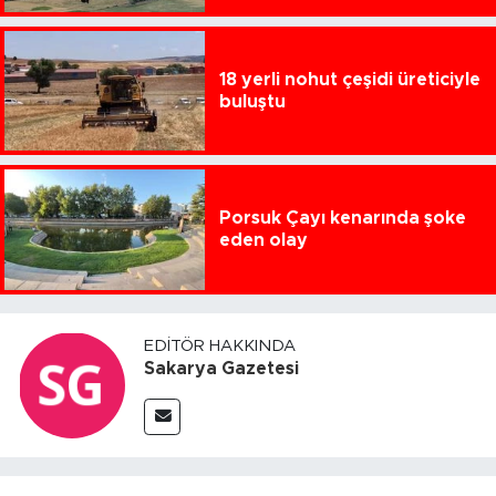
18 yerli nohut çeşidi üreticiyle
buluştu
Porsuk Çayı kenarında şoke
eden olay
EDITÖR HAKKINDA
Sakarya Gazetesi