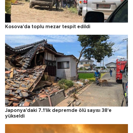
Kosova'da toplu mezar tespit edildi
Japonya'daki 7.1'lik depremde ölü sayısı 38'e
yükseldi