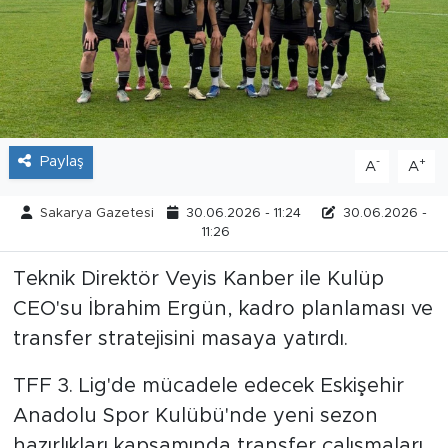
Tarihçe
Resmi İlanlar
Söyleşi
Paylaş
-
+
A
A
Foto Şaka
Sakarya Gazetesi
30.06.2026 - 11:24
30.06.2026 -
11:26
Teknoloji
Teknik Direktör Veyis Kanber ile Kulüp
Politika
CEO'su İbrahim Ergün, kadro planlaması ve
transfer stratejisini masaya yatırdı.
TFF 3. Lig'de mücadele edecek Eskişehir
Anadolu Spor Kulübü'nde yeni sezon
hazırlıkları kapsamında transfer çalışmaları