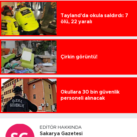
Tayland'da okula saldırdı: 7
ölü, 22 yaralı
Çirkin görüntü!
Okullara 30 bin güvenlik
personeli alınacak
EDITÖR HAKKINDA
Sakarya Gazetesi