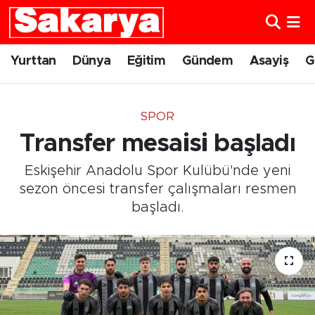
Yurttan
Eskişehir Nöbetçi Eczaneler
Yurttan
Dünya
Eğitim
Gündem
Asayiş
G
Dünya
Eskişehir Hava Durumu
SPOR
Eğitim
Eskişehir Namaz Vakitleri
Transfer mesaisi başladı
Gündem
Eskişehir Trafik Yoğunluk Haritası
Eskişehir Anadolu Spor Kulübü'nde yeni
sezon öncesi transfer çalışmaları resmen
Eskişehirspor
Süper Lig Puan Durumu ve Fikstür
başladı.
Spor
Tüm Manşetler
Sağlık
Son Dakika Haberleri
Kültür Sanat
Haber Arşivi