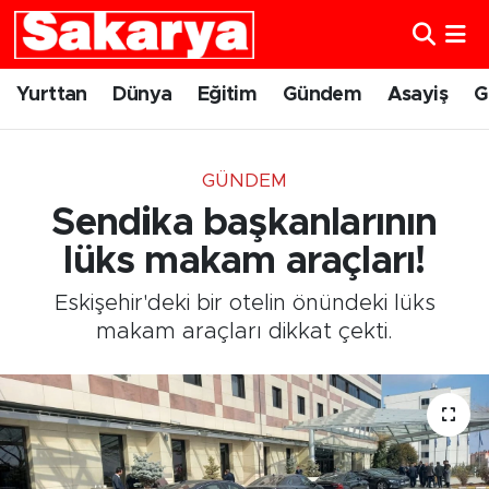
Yurttan
Eskişehir Nöbetçi Eczaneler
Yurttan
Dünya
Eğitim
Gündem
Asayiş
G
Dünya
Eskişehir Hava Durumu
GÜNDEM
Eğitim
Eskişehir Namaz Vakitleri
Sendika başkanlarının
Gündem
Eskişehir Trafik Yoğunluk Haritası
lüks makam araçları!
Eskişehir'deki bir otelin önündeki lüks
Eskişehirspor
Süper Lig Puan Durumu ve Fikstür
makam araçları dikkat çekti.
Spor
Tüm Manşetler
Sağlık
Son Dakika Haberleri
Kültür Sanat
Haber Arşivi