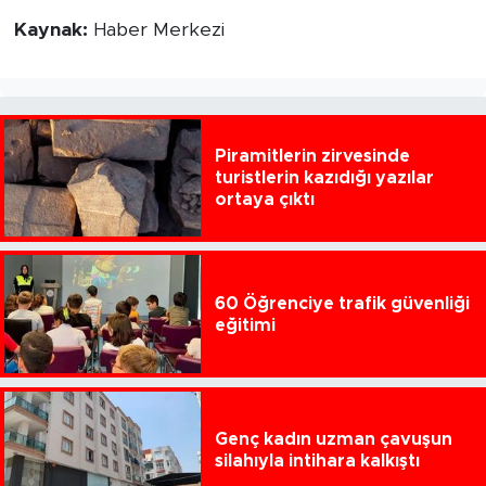
Kaynak:
Haber Merkezi
Piramitlerin zirvesinde
turistlerin kazıdığı yazılar
ortaya çıktı
60 Öğrenciye trafik güvenliği
eğitimi
Genç kadın uzman çavuşun
silahıyla intihara kalkıştı