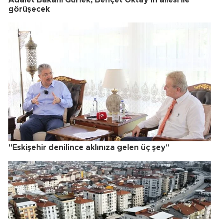
Adalet Bakanı Gürlek, Behçet Oktay'ın ailesi ile
görüşecek
"Eskişehir denilince aklınıza gelen üç şey"