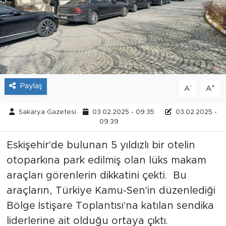
Tarihçe
Resmi İlanlar
Söyleşi
Paylaş
-
+
A
A
Foto Şaka
Sakarya Gazetesi
03.02.2025 - 09:35
03.02.2025 -
Teknoloji
09:39
Eskişehir'de bulunan 5 yıldızlı bir otelin
Politika
otoparkına park edilmiş olan lüks makam
araçları görenlerin dikkatini çekti. Bu
araçların, Türkiye Kamu-Sen'in düzenlediği
Bölge İstişare Toplantısı'na katılan sendika
liderlerine ait olduğu ortaya çıktı.