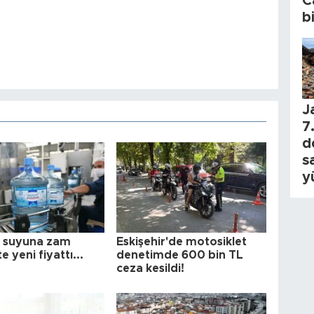
C
b
J
7.
d
s
y
 suyuna zam
Eskişehir'de motosiklet
te yeni fiyattı...
denetimde 600 bin TL
ceza kesildi!