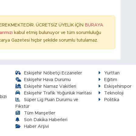
REKMEKTEDİR. ÜCRETSİZ ÜYELİK İÇİN
BURAYA
larımızı
kabul etmiş bulunuyor ve tüm sorumluluğu
arya Gazetesi hiçbir şekilde sorumlu tutulamaz.
Eskişehir Nöbetçi Eczaneler
Yurttan
Eskişehir Hava Durumu
Eğitim
Eskişehir Namaz Vakitleri
Eskişehirspor
Eskişehir Trafik Yoğunluk Haritası
Teknoloji
bizi
Süper Lig Puan Durumu ve
Politika
Fikstür
Tüm Manşetler
Son Dakika Haberleri
Haber Arşivi