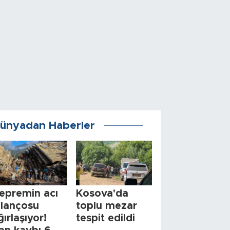
ünyadan Haberler
epremin acı
Kosova'da
ilançosu
toplu mezar
ğırlaşıyor!
tespit edildi