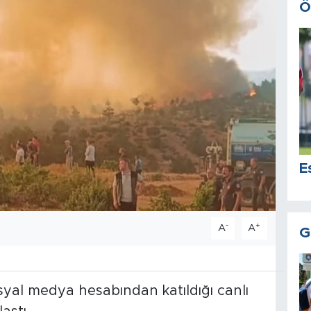
Ö
E
-
+
A
A
G
yal medya hesabından katıldığı canlı