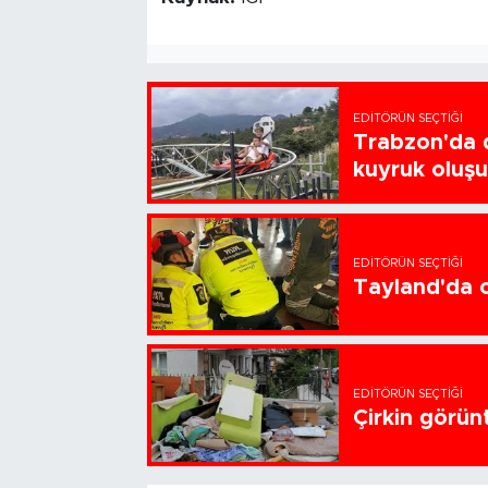
EDITÖRÜN SEÇTIĞI
Trabzon'da d
kuyruk oluş
EDITÖRÜN SEÇTIĞI
Tayland'da ok
EDITÖRÜN SEÇTIĞI
Çirkin görün