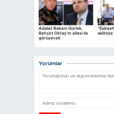
Adalet Bakanı Gürlek,
"Eskişeh
Behçet Oktay'ın ailesi ile
aklınıza
görüşecek
Yorumlar