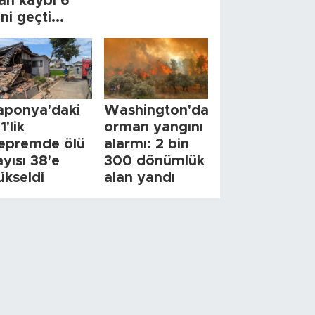
an kaybı 6
ini geçti...
aponya'daki
Washington'da
1'lik
orman yangını
epremde ölü
alarmı: 2 bin
ayısı 38'e
300 dönümlük
ükseldi
alan yandı