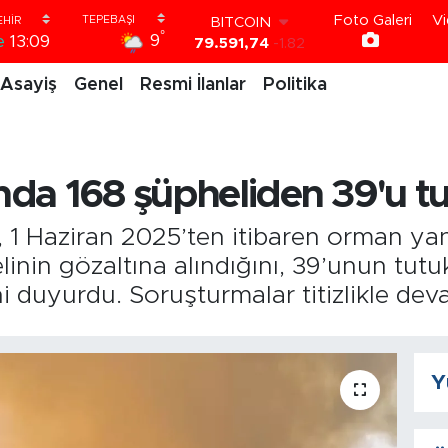
BITCOIN
Foto Galeri
Vi
79.591,74
-1.82
°
9
e
13:09
DOLAR
45,43620
0.02
Asayiş
Genel
Resmi İlanlar
Politika
EURO
53,38690
0.19
STERLİN
61,60380
0.18
G.ALTIN
da 168 şüpheliden 39'u tu
6862,09000
0.19
BİST100
14.598,00
0
1 Haziran 2025’ten itibaren orman yangı
inin gözaltına alındığını, 39’unun tutu
ini duyurdu. Soruşturmalar titizlikle de
Y