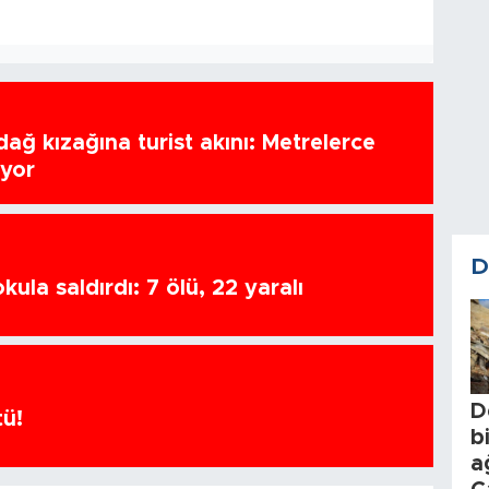
ağ kızağına turist akını: Metrelerce
uyor
D
ula saldırdı: 7 ölü, 22 yaralı
D
tü!
b
a