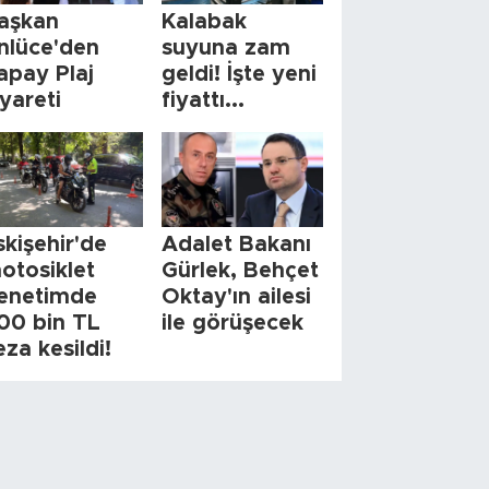
aşkan
Kalabak
nlüce'den
suyuna zam
apay Plaj
geldi! İşte yeni
iyareti
fiyattı...
skişehir'de
Adalet Bakanı
otosiklet
Gürlek, Behçet
enetimde
Oktay'ın ailesi
00 bin TL
ile görüşecek
eza kesildi!