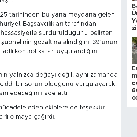
aştı.
B
Ü
2025 tarihinden bu yana meydana gelen
Y
uriyet Başsavcılıkları tarafından
z
n hassasiyetle sürdürüldüğünü belirten
üphelinin gözaltına alındığını, 39’unun
 adli kontrol kararı uygulandığını
E
ın yalnızca doğayı değil, aynı zamanda
m
d
n ciddi bir sorun olduğunu vurgulayarak,
6
am edeceğini ifade etti.
c
mücadele eden ekiplere de teşekkür
rlı olmaya çağırdı.