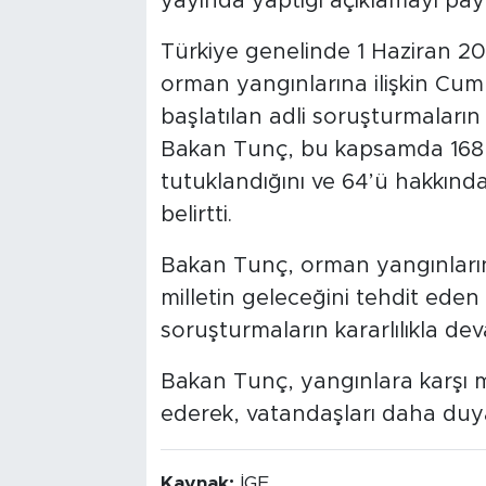
yayında yaptığı açıklamayı payl
Türkiye genelinde 1 Haziran 
orman yangınlarına ilişkin Cumh
başlatılan adli soruşturmaları
Bakan Tunç, bu kapsamda 168 ş
tutuklandığını ve 64’ü hakkında
belirtti.
Bakan Tunç, orman yangınların
milletin geleceğini tehdit ede
soruşturmaların kararlılıkla dev
Bakan Tunç, yangınlara karşı 
ederek, vatandaşları daha duya
Kaynak:
İGF