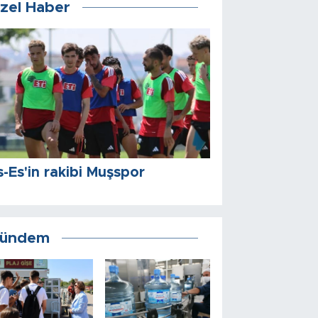
zel Haber
s-Es'in rakibi Muşspor
ündem