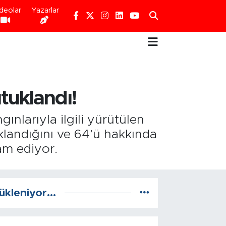
deolar
Yazarlar
tuklandı!
nlarıyla ilgili yürütülen
klandığını ve 64’ü hakkında
vam ediyor.
ükleniyor...