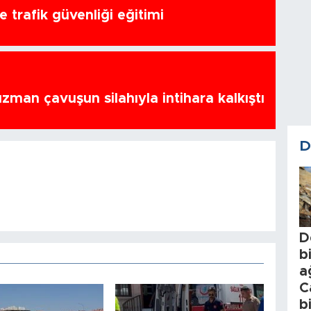
 trafik güvenliği eğitimi
zman çavuşun silahıyla intihara kalkıştı
D
D
b
a
C
b