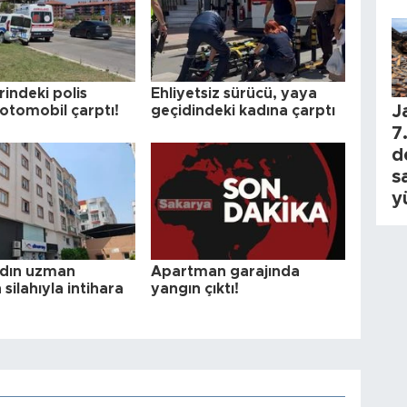
indeki polis
Ehliyetsiz sürücü, yaya
J
 otomobil çarptı!
geçidindeki kadına çarptı
7.
d
s
y
dın uzman
Apartman garajında
silahıyla intihara
yangın çıktı!