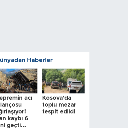
ünyadan Haberler
epremin acı
Kosova'da
ilançosu
toplu mezar
ğırlaşıyor!
tespit edildi
an kaybı 6
ini geçti...