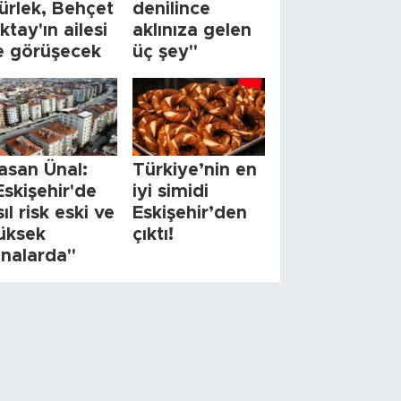
ürlek, Behçet
denilince
ktay'ın ailesi
aklınıza gelen
le görüşecek
üç şey"
asan Ünal:
Türkiye’nin en
Eskişehir'de
iyi simidi
sıl risk eski ve
Eskişehir’den
üksek
çıktı!
inalarda"