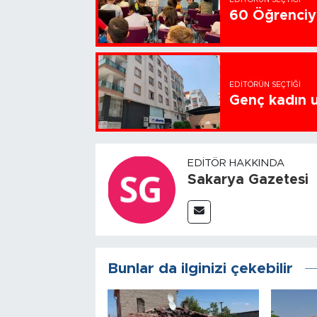
60 Öğrenciye
EDITÖRÜN SEÇTIĞI
Genç kadın u
EDITÖR HAKKINDA
Sakarya Gazetesi
Bunlar da ilginizi çekebilir