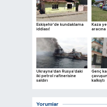
Eskişehir'de kundaklama
Kaza yer
iddiası!
aracına
Ukrayna'dan Rusya'daki
Genç ka
iki petrol rafinerisine
çavuşun 
saldırı
kalkıştı
Yorumlar