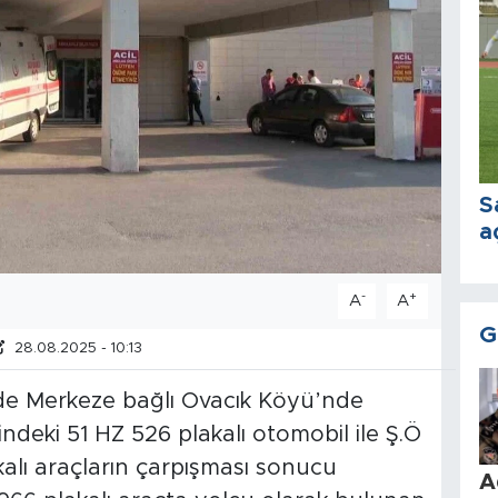
S
a
-
+
A
A
G
28.08.2025 - 10:13
ğde Merkeze bağlı Ovacık Köyü’nde
ndeki 51 HZ 526 plakalı otomobil ile Ş.Ö
kalı araçların çarpışması sonucu
A