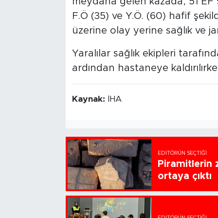
meydana gelen kazada, 51 EF 9
F.Ö (35) ve Y.Ö. (60) hafif şeki
üzerine olay yerine sağlık ve ja
Yaralılar sağlık ekipleri taraf
ardından hastaneye kaldırılırken
Kaynak:
İHA
EDITÖRÜN SEÇTIĞI
Piramitlerin 
ortaya çıktı
EDITÖRÜN SEÇTIĞI