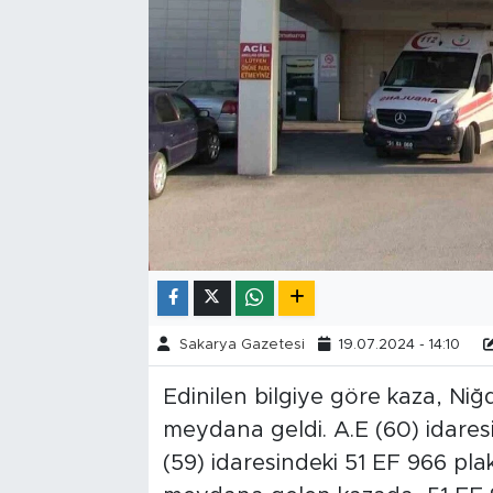
Tarihçe
Resmi İlanlar
Söyleşi
Foto Şaka
Teknoloji
Politika
Sakarya Gazetesi
19.07.2024 - 14:10
Edinilen bilgiye göre kaza, Ni
meydana geldi. A.E (60) idaresi
(59) idaresindeki 51 EF 966 pla