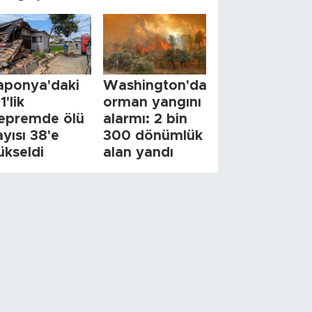
aponya'daki
Washington'da
1'lik
orman yangını
epremde ölü
alarmı: 2 bin
ayısı 38'e
300 dönümlük
ükseldi
alan yandı