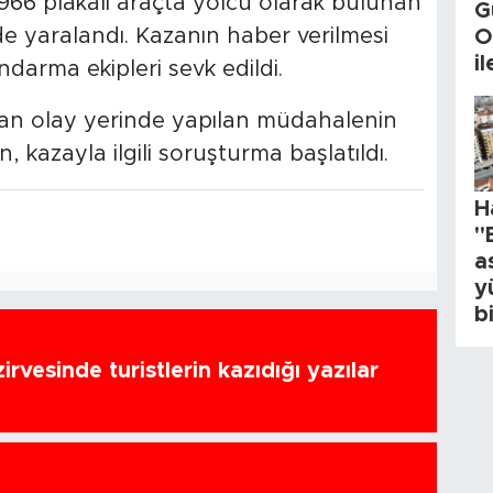
66 plakalı araçta yolcu olarak bulunan
G
lde yaralandı. Kazanın haber verilmesi
O
i
ndarma ekipleri sevk edildi.
ından olay yerinde yapılan müdahalenin
, kazayla ilgili soruşturma başlatıldı.
H
"
a
y
b
zirvesinde turistlerin kazıdığı yazılar