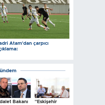
adri Atam'dan çarpıcı
çıklama:
ündem
dalet Bakanı
"Eskişehir