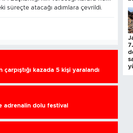
 süreçte atacağı adımlara çevrildi.
J
7.
d
s
y
n çarpıştığı kazada 5 kişi yaralandı
 adrenalin dolu festival