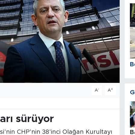
B
-
+
A
A
G
arı sürüyor
’nin CHP’nin 38’inci Olağan Kurultayı
B