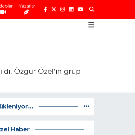
deolar
Yazarlar
ldi. Özgür Özel’in grup
ükleniyor...
zel Haber