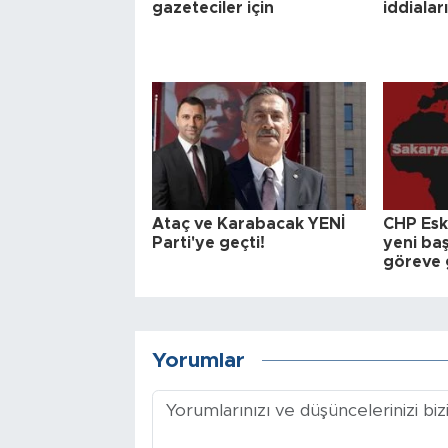
gazeteciler için
iddialar
Ataç ve Karabacak YENİ
CHP Eski
Parti'ye geçti!
yeni baş
göreve 
Yorumlar