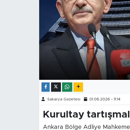
Tarihçe
Resmi İlanlar
Söyleşi
Foto Şaka
Teknoloji
Politika
Sakarya Gazetesi
01.06.2026 - 11:14
Kurultay tartışmal
Ankara Bölge Adliye Mahkemesi