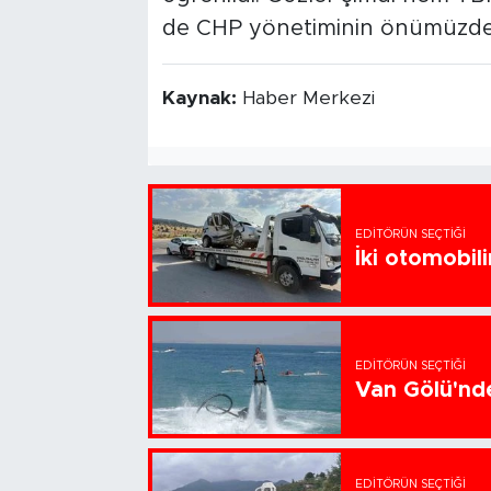
de CHP yönetiminin önümüzdeki
Kaynak:
Haber Merkezi
EDITÖRÜN SEÇTIĞI
İki otomobili
EDITÖRÜN SEÇTIĞI
Van Gölü'nde
EDITÖRÜN SEÇTIĞI