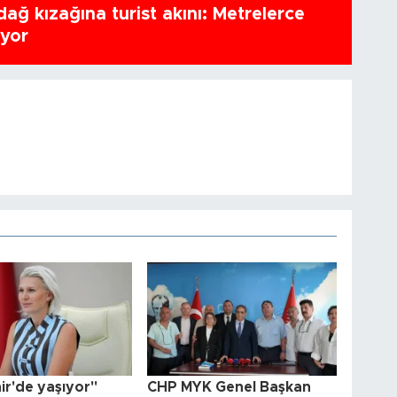
ağ kızağına turist akını: Metrelerce
uyor
ir'de yaşıyor"
CHP MYK Genel Başkan