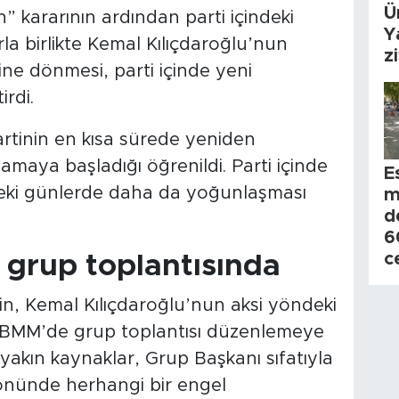
Ü
” kararının ardından parti içindeki
Y
rla birlikte Kemal Kılıçdaroğlu’nun
z
ne dönmesi, parti içinde yeni
rdi.
artinin en kısa sürede yeniden
lamaya başladığı öğrenildi. Parti içinde
E
deki günlerde daha da yoğunlaşması
m
d
6
c
grup toplantısında
n, Kemal Kılıçdaroğlu’nun aksi yöndeki
BMM’de grup toplantısı düzenlemeye
e yakın kaynaklar, Grup Başkanı sıfatıyla
 önünde herhangi bir engel