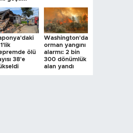
aponya'daki
Washington'da
1'lik
orman yangını
epremde ölü
alarmı: 2 bin
ayısı 38'e
300 dönümlük
ükseldi
alan yandı