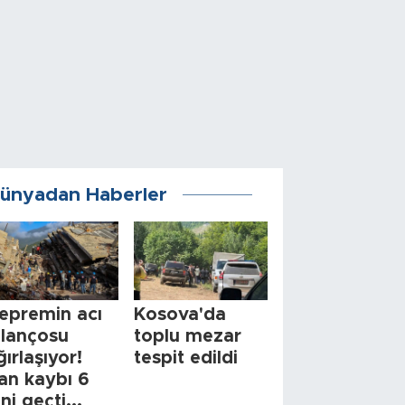
ünyadan Haberler
epremin acı
Kosova'da
ilançosu
toplu mezar
ğırlaşıyor!
tespit edildi
an kaybı 6
ini geçti...