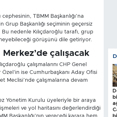
 cephesinin, TBMM Başkanlığı’na
n Grup Başkanlığı seçiminin geçersiz
di. Bu nedenle Kılıçdaroğlu tarafı, grup
lmeyebileceği görüşünü dile getiriyor.
l Merkez’de çalışacak
D
ılıçdaroğlu çalışmalarını CHP Genel
 Özel’in ise Cumhurbaşkanı Aday Ofisi
et Meclisi’nde çalışmalarına devam
D
b
z Yönetim Kurulu üyeleriyle bir araya
a
işmeleri ve yol haritasını değerlendirdiği
C
BMM Başkanlığı’nın vereceği karara hem
b