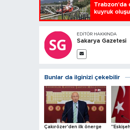
Trabzon'da d
kuyruk oluş
EDITÖR HAKKINDA
Sakarya Gazetesi
Bunlar da ilginizi çekebilir
Çakırözer'den ilk önerge
"Eskişeh