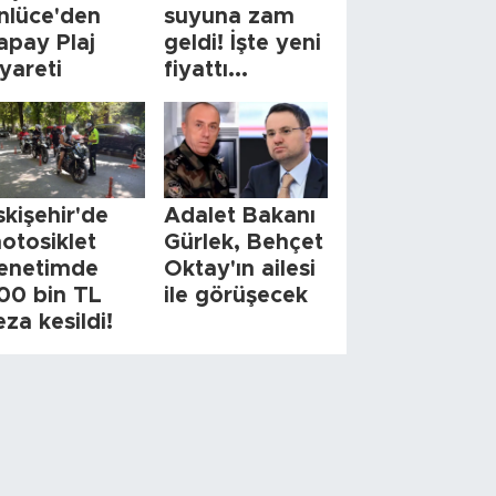
nlüce'den
suyuna zam
apay Plaj
geldi! İşte yeni
iyareti
fiyattı...
skişehir'de
Adalet Bakanı
otosiklet
Gürlek, Behçet
enetimde
Oktay'ın ailesi
00 bin TL
ile görüşecek
eza kesildi!