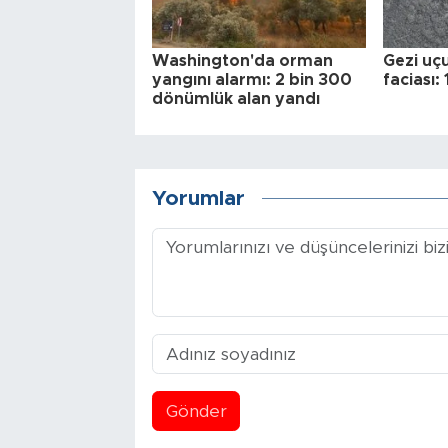
Washington'da orman
Gezi uç
yangını alarmı: 2 bin 300
faciası: 
dönümlük alan yandı
Yorumlar
Gönder