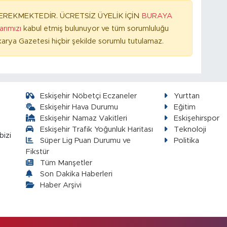
REKMEKTEDİR. ÜCRETSİZ ÜYELİK İÇİN
BURAYA
larımızı
kabul etmiş bulunuyor ve tüm sorumluluğu
arya Gazetesi hiçbir şekilde sorumlu tutulamaz.
Eskişehir Nöbetçi Eczaneler
Yurttan
Eskişehir Hava Durumu
Eğitim
Eskişehir Namaz Vakitleri
Eskişehirspor
Eskişehir Trafik Yoğunluk Haritası
Teknoloji
bizi
Süper Lig Puan Durumu ve
Politika
Fikstür
Tüm Manşetler
Son Dakika Haberleri
Haber Arşivi