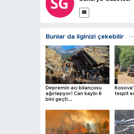
Bunlar da ilginizi çekebilir
Depremin acı bilançosu
Kosova'
ağırlaşıyor! Can kaybı 6
tespit e
bini geçti...