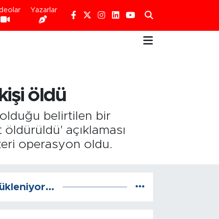
deolar
Yazarlar
işi öldü
lduğu belirtilen bir
 öldürüldü' açıklaması
skeri operasyon oldu.
ükleniyor...