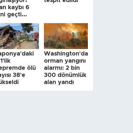
ğırlaşıyor!
tespit edildi
an kaybı 6
ini geçti...
aponya'daki
Washington'da
1'lik
orman yangını
epremde ölü
alarmı: 2 bin
ayısı 38'e
300 dönümlük
ükseldi
alan yandı