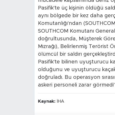
mücadele kapsamında deniz op
Pasifik'te üç kişinin öldüğü sa
aynı bölgede bir kez daha gerç
Komutanlığı'ndan (SOUTHCOM) 
SOUTHCOM Komutanı General Fr
doğrultusunda, Müşterek Gör
Mızrağı), Belirlenmiş Terörist Ö
ölümcül bir saldırı gerçekleşti
Pasifik'te bilinen uyuşturucu ka
olduğunu ve uyuşturucu kaçakç
doğruladı. Bu operasyon sırası
askeri personeli zarar görmedi' 
Kaynak:
İHA