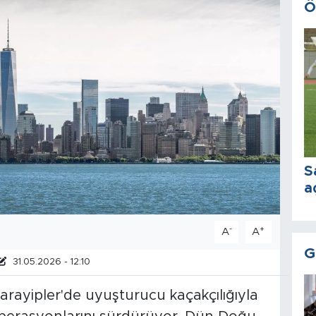
Ö
S
a
-
+
A
A
G
31.05.2026 - 12:10
rayipler'de uyuşturucu kaçakçılığıyla