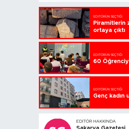
EDITÖRÜN SEÇTIĞI
Piramitlerin 
ortaya çıktı
EDITÖRÜN SEÇTIĞI
60 Öğrenciye
EDITÖRÜN SEÇTIĞI
Genç kadın u
EDITÖR HAKKINDA
Sakarya Gazetesi