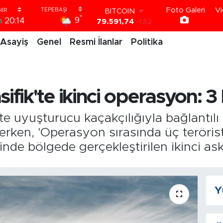
BITCOIN
Foto Galeri
Vi
79.591,74
-1.82
°
9
m
20:14
DOLAR
45,43620
0.02
Asayiş
Genel
Resmi İlanlar
Politika
EURO
53,38690
0.19
STERLİN
61,60380
0.18
G.ALTIN
ik'te ikinci operasyon: 3 k
6862,09000
0.19
BİST100
 uyuşturucu kaçakçılığıyla bağlantılı o
14.598,00
0
ken, 'Operasyon sırasında üç terörist
içinde bölgede gerçekleştirilen ikinci a
Y