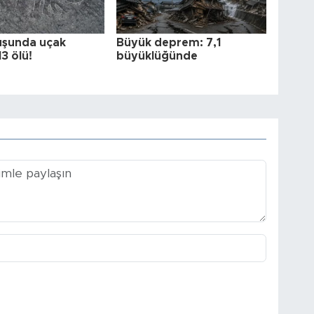
uşunda uçak
Büyük deprem: 7,1
13 ölü!
büyüklüğünde