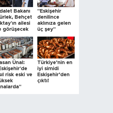
dalet Bakanı
"Eskişehir
ürlek, Behçet
denilince
ktay'ın ailesi
aklınıza gelen
le görüşecek
üç şey"
asan Ünal:
Türkiye’nin en
Eskişehir'de
iyi simidi
sıl risk eski ve
Eskişehir’den
üksek
çıktı!
inalarda"