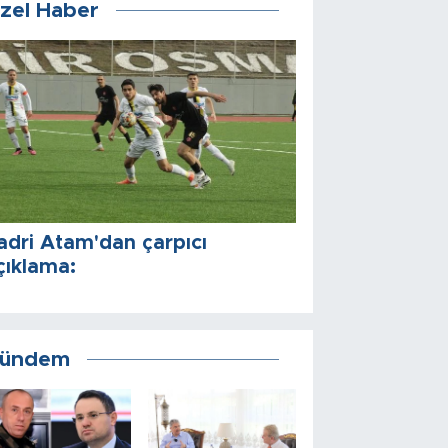
zel Haber
adri Atam'dan çarpıcı
çıklama:
ündem