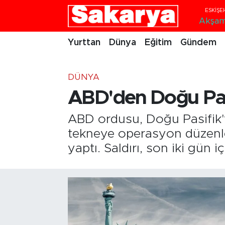
Akşa
Yurttan
Eskişehir Nöbetçi Eczaneler
Yurttan
Dünya
Eğitim
Gündem
Dünya
Eskişehir Hava Durumu
DÜNYA
Eğitim
Eskişehir Namaz Vakitleri
ABD'den Doğu Pasif
Gündem
Eskişehir Trafik Yoğunluk Haritası
ABD ordusu, Doğu Pasifik'te
tekneye operasyon düzenler
Eskişehirspor
Süper Lig Puan Durumu ve Fikstür
yaptı. Saldırı, son iki gün 
Spor
Tüm Manşetler
Sağlık
Son Dakika Haberleri
Kültür Sanat
Haber Arşivi