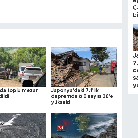
a
C
b
J
7.
d
s
y
da toplu mezar
Japonya'daki 7.1'lik
dildi
depremde ölü sayısı 38'e
yükseldi