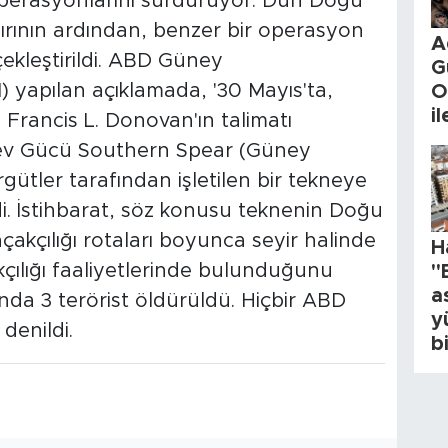
erasyonlarını sürdürüyor. Dün Doğu
ldırının ardından, benzer bir operasyon
A
ekleştirildi. ABD Güney
G
yapılan açıklamada, '30 Mayıs'ta,
O
i
ancis L. Donovan'ın talimatı
ev Gücü Southern Spear (Güney
rgütler tarafından işletilen bir tekneye
rdi. İstihbarat, söz konusu teknenin Doğu
çakçılığı rotaları boyunca seyir halinde
H
ılığı faaliyetlerinde bulunduğunu
"
a
nda 3 terörist öldürüldü. Hiçbir ABD
y
denildi.
b