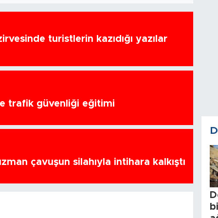
zirvesinde turistlerin kazıdığı yazılar
 trafik güvenliği eğitimi
D
zman çavuşun silahıyla intihara kalkıştı
D
b